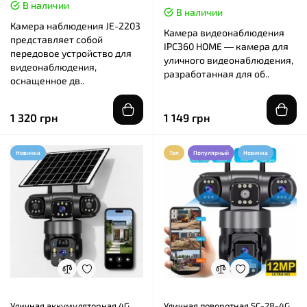
В наличии
В наличии
Камера наблюдения JE-2203
Камера видеонаблюдения
представляет собой
IPC360 HOME — камера для
передовое устройство для
уличного видеонаблюдения,
видеонаблюдения,
разработанная для об..
оснащенное дв..
1 320 грн
1 149 грн
Новинка
Топ
Популярный
Новинка
Уличная аккумуляторная 4G
Уличная поворотная SC-28-4G