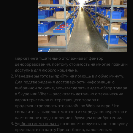
маркетинга тщательно отслеживает фактор
ценообразования
, поэтому стоимость на многие позиции
доступна для любого кошелька.
Менеджеры готовы прийти на помощь в любую минуту
.
Для подтверждения достоверности информации о
выбранной покупке, можем сделать видео-обзор товара
в Skype или Viber – рассказать детально о технических
характеристиках интересующего товара и
продемонстрировать это онлайн по Web камере. Что
согласитесь, выделяет магазин из череды конкурентов и
дает полное представление о будущем приобретении.
Удобная схема оплаты
позволяет получить свою покупку
предоплате на карту Приват банка, наложенным