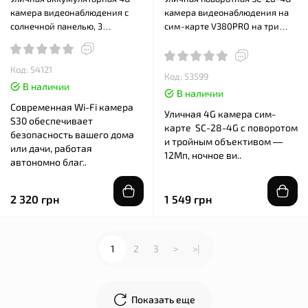
камера видеонаблюдения с
камера видеонаблюдения на
солнечной панелью, 3
сим-карте V380PRO на три
объектива S30-4G
линзы 12MP
Код: 54121
Код: 53599
В наличии
В наличии
Современная Wi-Fi камера
Уличная 4G камера сим-
S30 обеспечивает
карте SC-28-4G с поворотом
безопасность вашего дома
и тройным объективом —
или дачи, работая
12Мп, ночное ви..
автономно благ..
2 320 грн
1 549 грн
1
2
3
>
>|
Показать еще