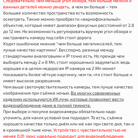
Следовательно, чем меньше угол обзора, тем больше мелких и
важных деталей можно увидеть
, а чем он больше – тем
большее количество пространства есть возможность
осмотреть. Также можно приобрести «вариофокальный»
объектив, который имеет диапазон фокусных расстояний от 2.8
до 12 мм. Но возможность регулировать вручную угол обзора и
настраивать камеру под себя стоит дорого.
Ходит ошибочное мнение "чем больше мегапикселей, тем
лучше качество картинки". Бесспорно, разница между
стандартными аналоговыми и IP точно есть. Но прежде чем
выбирать между 2 и 8 Мп, стоит хорошенько задуматься: ведь
хорошая и в целом недорогая IP камера на 2 Мп может
показывать более чёткую картинку, чем та, что стоит больше и
имеет высокое разрешение.
Чем выше светочувствительность камеры, тем лучше качество
изображения при съёмке ночью.
Во многих современных
изделиях используются ИК лучи, которые позволяют вести
видеонаблюдение даже в полной темноте.
При выборе и покупке видеокамеры обязательно надо
уточнять, для каких условий она подходит. То есть, съёмка
хорошего качества только днём или же как при свете дня, так и
в кромешной тьме ночи.
Устройство с чувствительностью не
менее 0,01 люкс идеально подходит для видеонаблюдения