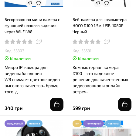
Беспроводная мини камера с
Веб-камера для компьютера
функцией ночного видения
HOCO D100 1.5м, USB, 1080P
через Wi-Fi W8
Черный
Код: 53303
Код: 53531
В наличии
В наличии
Микро IP-камера для
Компьютерная камера
видеонаблюдения
D100 – это надежное
W8 снимает цветное видео
решение для качественных
высокого качества.. Кроме
видеозвонков и онлайн-
того, д..
встреч..
340 грн
599 грн
Популярный
Новинка
Топ
Популярный
Новинка