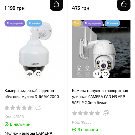
1 199 грн
475 грн
Популярный
Новинка
Топ
Популярный
Новинка
Камера видеонаблюдения
Камера наружная поворотная
обманка муляж DUMMY 2000
уличная CAMERA CAD N3 APP
WIFI IP 2.0mp белая
Код: 45183
Код: 49335
В наличии
В наличии
Муляж камеры CAMERA