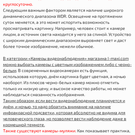
круглосуточно.
Следующим важным фактором является наличие широкого
динамического диапазона WDR. Освещение на протяжении
суток меняется, а это может испортить возможность
просматривать картинку. Например, человек стоит к камере
лицом, а источник света находится у него за спиной. Устройство
с широким динамическим диапазоном выровняет свет и даст
более точное изображение, нежели обычное.
В категории «Камеры видеонаблюдения» магазина I-maxi.com
можно выбрать камеры с цветным изображением либо с черно-
белым
. В современных видеокамерах есть функция,
использовав которую, днём картинка будет цветная, а ночью
наоборот. Из плюсов черно-белых камер можно отметить
только их низкую цену, и высокое качество работы, но может
наблюдаться смазанность изображения.
Таким образом, если вести видеонаблюдение планируется и
днём, и ночью, то надо обратить внимание на наличие
инфракрасной подсветки, которая абсолютно не видима для
человеческого глаза, но позволяет вести наблюдение даже в
кромешной темноте.
Также существуют камеры-муляжи.
Как показывает практика,