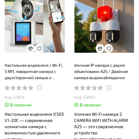
Настольная видеоняня с Wi-Fi,
Уличная IP камера с двумя
3 МП, поворотная камера с
объективами A2S / Двойная
двухсторонней связью и
камера видеонаблюдения
экраном ICSEE V1-20C
Код: 53676
Код: 53883
В наличии
В наличии
Настольная видеоняня ICSEE
Уличная Wi-Fi камера 2
V1-20C — современная
CAMERA WIFI WITH ALARM
комнатная камера с
A2S — это современное
возможностью удаленного
устройство
контрол..
видеонаблюдения с дв..