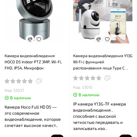
Камера видеонаблюдения
Камера видеонаблюдения Y13G
HOCO D5 Indoor PTZ 3MP, Wi-Fi,
Wi Fi с функцией
FHD, IP54, Микрофон
распознавания лица Type C
iCam365
Код: 53015
Код: 53537
В наличии
В наличии
IP камера Y13G-TF камера
Камера Hoco Full HD D5 —
видеонаблюдения ,
это современное
способная с высокой
видеонаблюдение, которое
четкостью передавать и
сочетает высокое качест..
записывать изо..