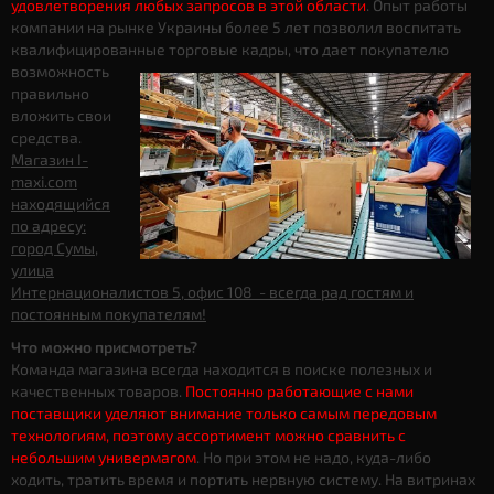
удовлетворения любых запросов в этой области
. Опыт работы
компании на рынке Украины более 5 лет позволил воспитать
квалифицированные торговые кадры, что дает
покупателю
возможность
правильно
вложить свои
средства.
Магазин I-
maxi.com
находящийся
по адресу:
город Сумы,
улица
Интернационалистов 5, офис 108 - всегда рад гостям и
постоянным покупателям!
Что можно присмотреть?
Команда магазина всегда находится в поиске полезных и
качественных товаров.
Постоянно работающие с нами
поставщики уделяют внимание только самым передовым
технологиям, поэтому ассортимент можно сравнить с
небольшим универмагом
. Но при этом не надо, куда-либо
ходить, тратить время и портить нервную систему. На витринах