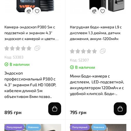
Камера-эндоскоп P380 5м с
Нагрудная боди-камера L9 с
подсветкой и экраном 4.3"
дисплеем 1.3 дюйма, датчик
эндоскоп с камерой и цветным
движения, аккум-1200мАч
дисплеем
Код: 53383
Код: 52307
В наличии
В наличии
Эндоскоп
Мини Боди-камера с
профессиональный P380 с
дисплеем, LED-подсветкой,
4.3" экраном Full HD 1080P,
аккумулятором 1200мАч и с
кабелем длиной 5м
удобной клипсой. Боди-..
объективом 8мм позво..
895 грн
795 грн
Популярный
Новинка
Популярный
Новинка