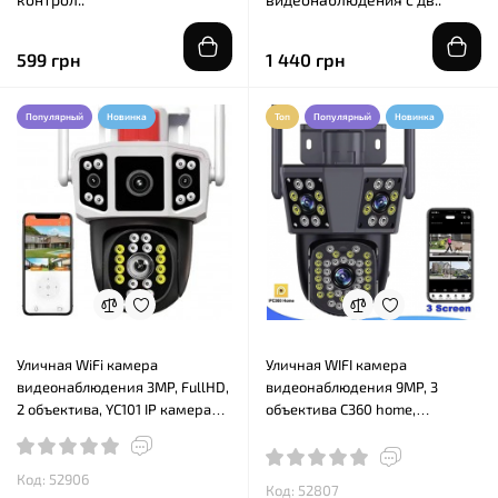
599 грн
1 440 грн
Популярный
Новинка
Топ
Популярный
Новинка
Уличная WiFi камера
Уличная WIFI камера
видеонаблюдения 3MP, FullHD,
видеонаблюдения 9MP, 3
2 объектива, YC101 IP камера
объектива C360 home,
наблюдения Поворотная
поворотная три линзы
камера
Код: 52906
Код: 52807