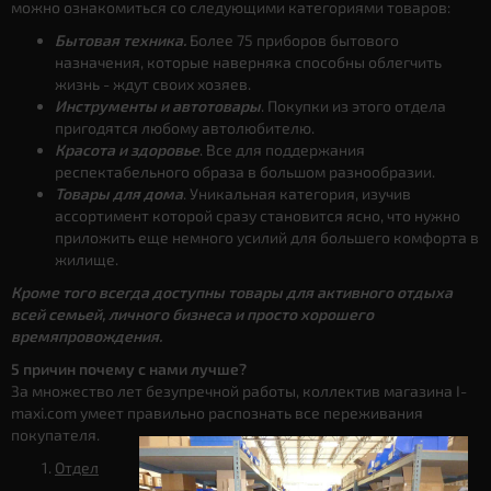
можно ознакомиться со следующими категориями товаров:
Бытовая техника.
Более 75 приборов бытового
назначения, которые наверняка способны облегчить
жизнь - ждут своих хозяев.
Инструменты и автотовары
. Покупки из этого отдела
пригодятся любому автолюбителю.
Красота и здоровье
. Все для поддержания
респектабельного образа в большом разнообразии.
Товары для дома
. Уникальная категория, изучив
ассортимент которой сразу становится ясно, что нужно
приложить еще немного усилий для большего комфорта в
жилище.
Кроме того всегда доступны товары для активного отдыха
всей семьей, личного бизнеса и просто хорошего
времяпровождения.
5 причин почему с нами лучше?
За множество лет безупречной работы, коллектив магазина I-
maxi.com умеет правильно распознать все переживания
покупателя.
Отдел