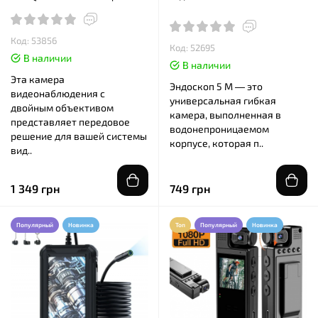
Ночная сьемка Yoosee
Код: 53856
Код: 52695
В наличии
В наличии
Эта камера
Эндоскоп 5 M — это
видеонаблюдения с
универсальная гибкая
двойным объективом
камера, выполненная в
представляет передовое
водонепроницаемом
решение для вашей системы
корпусе, которая п..
вид..
1 349 грн
749 грн
Популярный
Новинка
Топ
Популярный
Новинка