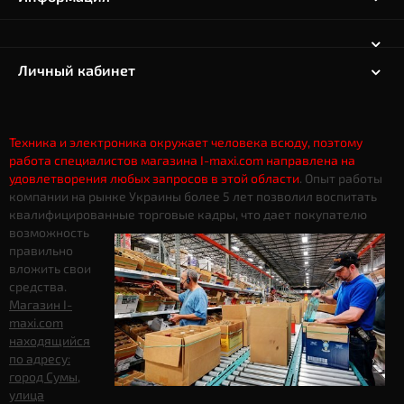
Личный кабинет
Техника и электроника окружает человека всюду, поэтому
работа специалистов магазина I-maxi.com направлена на
удовлетворения любых запросов в этой области
. Опыт работы
компании на рынке Украины более 5 лет позволил воспитать
квалифицированные торговые кадры, что дает
покупателю
возможность
правильно
вложить свои
средства.
Магазин I-
maxi.com
находящийся
по адресу:
город Сумы,
улица