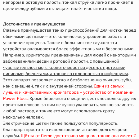
напором в ротовую полость, тонкая струйка легко проникает в
щели между зубами и вычищает налёт и остатки пищи.
Достоинства и преимущества
Главные преимущества таких приспособлений для чистки перед
обычными щётками – это, конечно же, упрощение работы и
ускорение процесса. Также в большинстве случаев эти
устройства оказываются более эффективными и безопасными.
Например,
ирригаторы предназначены для людей с некоторыми
заболеваниями дёсен и ротовой полости, с повышенной
чувствительностью, с кровоточивостью дёсен, с протезами,
винирами, брекетами, а также со склонностью к инфекциям
.
Этот аппарат позволяет легко и безболезненно очищать зубы,
как с внешней, так и с внутренней стороны.
Один из самых
лучших и качественных ирригаторов – устройство от компании
Power Floss
. Кроме бережного очищения, есть несколько других
приятных плюсов: за ним не нужно ухаживать, можно заливать
любой раствор, а также его могут использовать сразу
несколько человек.
Электрические щётки также пользуются популярность,
благодаря простоте в использовании, а также долгом сроке
службы.
Щётка от Gemei достаточно мощная, также она имеет 2