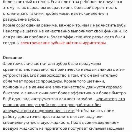
более светлый оттенок. Если с детства ребёнок не приучен к
этому, то во взрослом возрасте он с большой вероятность
столкнётся с такими проблемами, как искривление и
разрушение зубов.
Кроме соблюдения режима, важно и то, чем и как чистить зубы.
Некоторые щётки не качественно выполняют свои функции. Но
для решения проблем и более эффективного результата были
созданы
электрические зубные щётки и ирригаторы.
Описание
Электрические щётки для зубов были придуманы
сравнительно недавно, но практически каждый знаком с этим
устройством. Его превосходство в том, что он значительно
облегчает процесс процедуры. Кроме того щетинки,
приводимые в движение электричеством, движутся гораздо
быстрее, а значит, очищают более эффективно и более быстро.
Ещё один вид инструментов для чистки зубов –
ирригатор, это
инновационное устройство, которое работает без
аккумулятора и подключения к сети
. Чтобы начать с ним
работу, достаточно просто залить в отсек воду или
специальную чистящую жидкость. Под высоким давлением
воздуха жидкость из ирригатора поступает сильным мощным