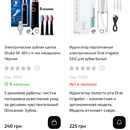
Электрическая зубная щетка
Ирригатор портативный
Shuke SK-601 с 4-мя насадками
электрический Oral Irrigator
Чёрная
S3J2 для зубов Белый
Код: 51041
Код: 51259
В наличии
Нет в наличии
5 режимов работы:: чистка
Ирригатор полости рта Oral
полировка осветления уход
Irrigator – компактная и
за деснами чувствительный
эргономичная модель.
Описание: Зубна..
Модель отличает совре..
240 грн
225 грн