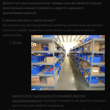
Кроме того всегда доступны товары для активного отдыха
всей семьей, личного бизнеса и просто хорошего
времяпровождения.
5 причин почему с нами лучше?
За множество лет безупречной работы, коллектив магазина I-
maxi.com умеет правильно распознать все переживания
покупателя.
Отдел
маркетинга тщательно отслеживает фактор
ценообразования
, поэтому стоимость на многие позиции
доступна для любого кошелька.