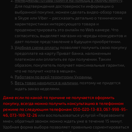
Менеджеры готовы прийти на помощь в любую минуту
.
Для подтверждения достоверности информации о
выбранной покупке, можем сделать видео-обзор товара
в Skype или Viber – рассказать детально о технических
характеристиках интересующего товара и
продемонстрировать это онлайн по Web камере. Что
согласитесь, выделяет магазин из череды конкурентов и
дает полное представление о будущем приобретении.
Удобная схема оплаты
позволяет получить свою покупку
предоплате на карту Приват банка, наложенным
платежом или оплатить ее при получении. Таким
образом, покупатель получает максимальные гарантии,
что не получит «кота в мешке».
Работаем по всей территории Украины.
Весь товар находится в наличии
, поэтому не придется
ждать заказ неделями.
Даже если по какой-то причине не получается оформить
покупку, всегда можно получить консультацию в телефонном
режиме по следующим телефонам: 050-020-13-83, 067-998-95-
46, 073-169-72-26
или воспользоваться услугой «Перезвоните
мне», обратный звонок можно ждать уже в течение 15 минут.
Удобная форма выбора позволяет правильно сориентироваться