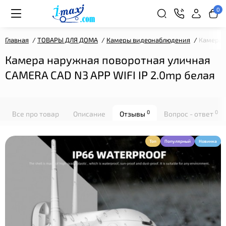
0
Главная
ТОВАРЫ ДЛЯ ДОМА
Камеры видеонаблюдения
Камера н
Камера наружная поворотная уличная
CAMERA CAD N3 APP WIFI IP 2.0mp белая
0
0
Все про товар
Описание
Отзывы
Вопрос - ответ
Топ
Популярный
Новинка