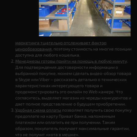
маркетинга тщательно отслеживает фактор
ценообразования
, поэтому стоимость на многие позиции
доступна для любого кошелька.
Менеджеры готовы прийти на помощь в любую минуту
.
Для подтверждения достоверности информации о
выбранной покупке, можем сделать видео-обзор товара
в Skype или Viber – рассказать детально о технических
характеристиках интересующего товара и
продемонстрировать это онлайн по Web камере. Что
согласитесь, выделяет магазин из череды конкурентов и
дает полное представление о будущем приобретении.
Удобная схема оплаты
позволяет получить свою покупку
предоплате на карту Приват банка, наложенным
платежом или оплатить ее при получении. Таким
образом, покупатель получает максимальные гарантии,
что не получит «кота в мешке».