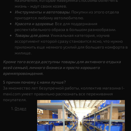
назначения, которые наверняка способны облегчить
жизнь - ждут своих хозяев.
Инструменты и автотовары
. Покупки из этого отдела
пригодятся любому автолюбителю.
Красота и здоровье
. Все для поддержания
респектабельного образа в большом разнообразии.
Товары для дома
. Уникальная категория, изучив
ассортимент которой сразу становится ясно, что нужно
приложить еще немного усилий для большего комфорта в
жилище.
Кроме того всегда доступны товары для активного отдыха
всей семьей, личного бизнеса и просто хорошего
времяпровождения.
5 причин почему с нами лучше?
За множество лет безупречной работы, коллектив магазина I-
maxi.com умеет правильно распознать все переживания
покупателя.
Отдел