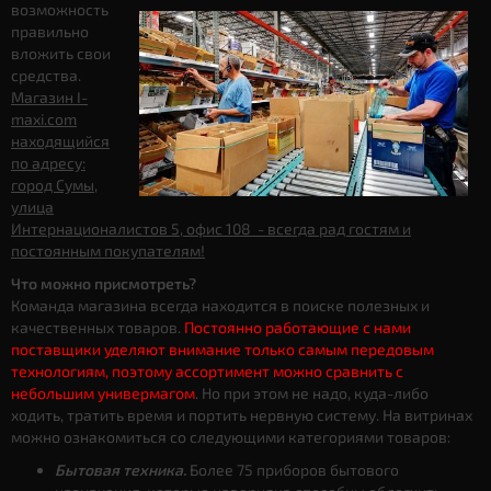
возможность
правильно
вложить свои
средства.
Магазин I-
maxi.com
находящийся
по адресу:
город Сумы,
улица
Интернационалистов 5, офис 108 - всегда рад гостям и
постоянным покупателям!
Что можно присмотреть?
Команда магазина всегда находится в поиске полезных и
качественных товаров.
Постоянно работающие с нами
поставщики уделяют внимание только самым передовым
технологиям, поэтому ассортимент можно сравнить с
небольшим универмагом
. Но при этом не надо, куда-либо
ходить, тратить время и портить нервную систему. На витринах
можно ознакомиться со следующими категориями товаров:
Бытовая техника.
Более 75 приборов бытового