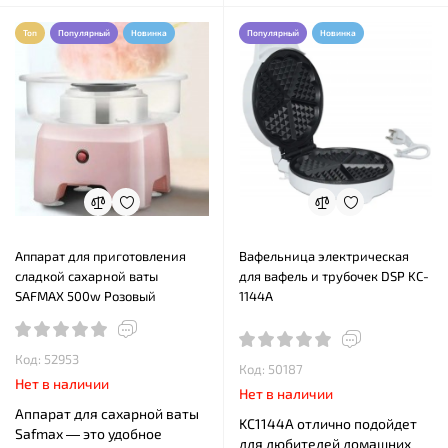
Топ
Популярный
Новинка
Популярный
Новинка
Аппарат для приготовления
Вафельница электрическая
сладкой сахарной ваты
для вафель и трубочек DSP KC-
SAFMAX 500w Розовый
1144A
Код: 52953
Код: 50187
Нет в наличии
Нет в наличии
Аппарат для сахарной ваты
KC1144A отлично подойдет
Safmax — это удобное
для любителей домашних