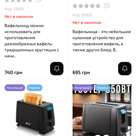
Код: 53812
Код: 50925
Нет в наличии
Нет в наличии
Вафельницу можно
использовать для
Вафельница - это небольшое
приготовления
кухонное устройство для
разнообразных вафель:
приготовления вафель, а
традиционных хрустящих с
также других блюд. В..
начи..
740 грн
695 грн
Популярный
Новинка
Популярный
Новинка