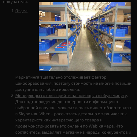
покупателя.
Отдел
маркетинга тщательно отслеживает фактор
ценообразования
, поэтому стоимость на многие позиции
доступна для любого кошелька.
Менеджеры готовы прийти на помощь в любую минуту
.
Для подтверждения достоверности информации о
выбранной покупке, можем сделать видео-обзор товара
в Skype или Viber – рассказать детально о технических
характеристиках интересующего товара и
продемонстрировать это онлайн по Web камере. Что
согласитесь, выделяет магазин из череды конкурентов и