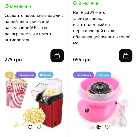
В наличии
В наличии
Raf R.5304 – это
Создайте идеальные вафли с
электрогриль,
нашей электрической
изготовленный из
вафельницей! Быстро
нержавеющей стали,
разогревается и имеет
обладающий очень высокой
антипригарн..
мо..
275 грн
695 грн
Топ
Популярный
Новинка
Популярный
Новинка