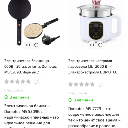
Электрическая блинница
Электрическая кастрюля-
600Вт, 20 см, от сети, Domotec
пароварка 1,8л 2000 Вт /
MS 5209B, Черный /
Электрокастрюля DOMOTEC
Электрическая сковорода для
MS-7729 Белый
блинов
Код: 53966
Код: 53724
В наличии
В наличии
Электрическая блинчик
Domotec MS-7729 – это
Domotec MS 5209B с
современное решение для
керамической панелью - это
тех, кто ценит свое время и
идеальное решение для
разнообразие в рационе. ..