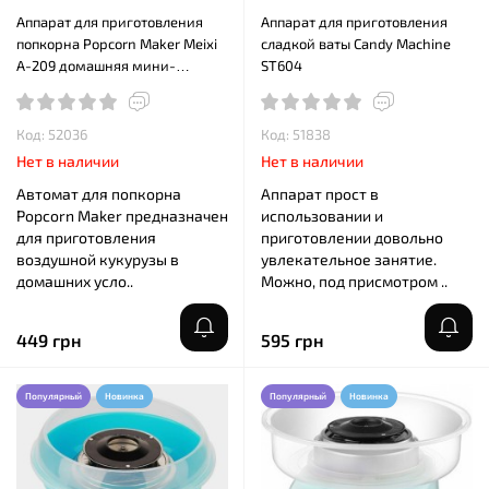
Аппарат для приготовления
Аппарат для приготовления
попкорна Popcorn Maker Meixi
сладкой ваты Candy Machine
A-209 домашняя мини-
ST604
попкорница
Код: 52036
Код: 51838
Нет в наличии
Нет в наличии
Автомат для попкорна
Аппарат прост в
Popcorn Maker предназначен
использовании и
для приготовления
приготовлении довольно
воздушной кукурузы в
увлекательное занятие.
домашних усло..
Можно, под присмотром ..
449 грн
595 грн
Популярный
Новинка
Популярный
Новинка