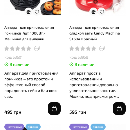
Аппарат для приготовления
Аппарат для приготовления
пончиков 7шт, 1000Вт /
сладкой ваты Candy Machine
Машинка для выпечки
ST604 Красный
пончиков / Донат мейкер
Код: 53601
Код: 53958
В наличии
В наличии
Аппарат для приготовления
Аппарат прост в
пончиков – это простой и
использовании и
эффективный способ
приготовлении довольно
порадовать себя и близких
увлекательное занятие.
све..
Можно, под присмотром ..
495 грн
595 грн
Популярный
Новинка
Популярный
Новинка