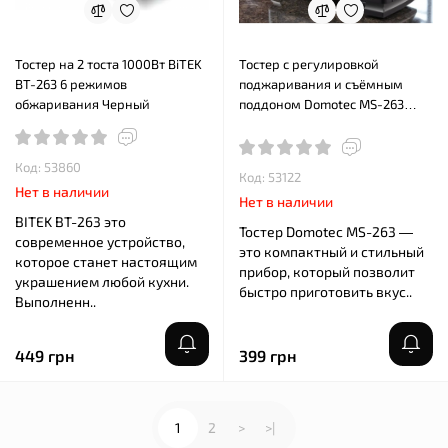
Тостер на 2 тоста 1000Вт BiTEK
Тостер с регулировкой
BT-263 6 режимов
поджаривания и съёмным
обжаривания Черный
поддоном Domotec MS-263
600W
Код: 53860
Код: 53122
Нет в наличии
Нет в наличии
BITEK BT-263 это
Тостер Domotec MS-263 —
современное устройство,
это компактный и стильный
которое станет настоящим
прибор, который позволит
украшением любой кухни.
быстро приготовить вкус..
Выполненн..
449 грн
399 грн
1
2
>
>|