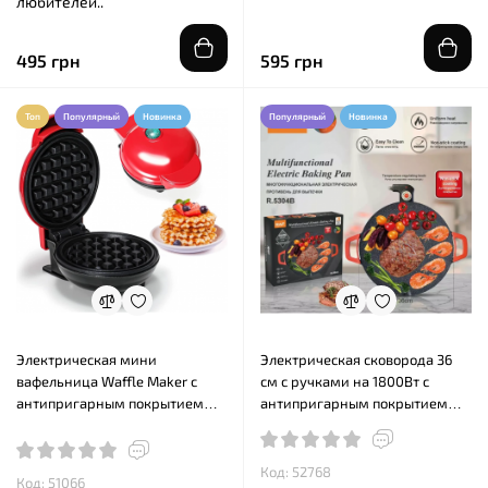
любителей..
495 грн
595 грн
Топ
Популярный
Новинка
Популярный
Новинка
Электрическая мини
Электрическая сковорода 36
вафельница Waffle Maker с
см с ручками на 1800Вт с
антипригарным покрытием
антипригарным покрытием
Красная
RAF R.5304
Код: 52768
Код: 51066