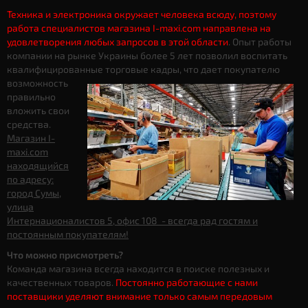
Техника и электроника окружает человека всюду, поэтому
работа специалистов магазина I-maxi.com направлена на
удовлетворения любых запросов в этой области
. Опыт работы
компании на рынке Украины более 5 лет позволил воспитать
квалифицированные торговые кадры, что дает
покупателю
возможность
правильно
вложить свои
средства.
Магазин I-
maxi.com
находящийся
по адресу:
город Сумы,
улица
Интернационалистов 5, офис 108 - всегда рад гостям и
постоянным покупателям!
Что можно присмотреть?
Команда магазина всегда находится в поиске полезных и
качественных товаров.
Постоянно работающие с нами
поставщики уделяют внимание только самым передовым