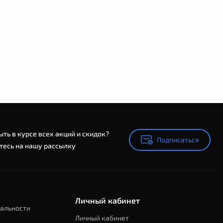
Салатовый
В наличии
В наличии
Код: 54115
85 грн
ыть в курсе всех акций и скидок?
Подписаться
Подписаться
есь на нашу рассылку
Личный кабинет
альности
Личный кабинет