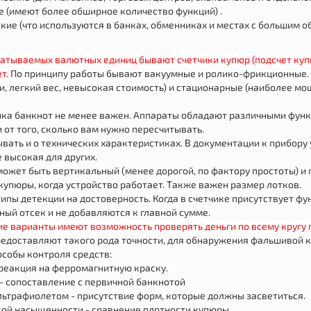
 (имеют более обширное количество функций) .
кие (что используются в банках, обменниках и местах с большим о
батываемых валютных единиц бывают счетчики купюр (подсчет купю
т.
По принципу работы бывают вакуумные и ролико-фрикционные. 
, легкий вес, невысокая стоимость) и стационарные (наиболее м
ика банкнот не менее важен. Аппараты обладают различными функ
 от того, сколько вам нужно пересчитывать.
вать и о технических характеристиках. В документации к прибору
е высокая для других.
может быть вертикальный (менее дорогой, по фактору простоты) и
упюры, когда устройство работает. Также важен размер лотков.
типы детекции на достоверность. Когда в счетчике присутствует 
ый отсек и не добавляются к главной сумме.
е варианты имеют возможность проверять деньги по всему кругу 
предоставляют такого рода точности, для обнаружения фальшивой 
особы контроля средств:
-реакция на ферромагнитную краску.
 - сопоставление с первичной банкнотой
льтрафиолетом - присутствие форм, которые должны засветиться.
кой насыщенности - сравнение плотности купюры.