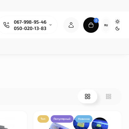
0
067-998-95-46
RU
050-020-13-83
Топ
Популярный
Новинка