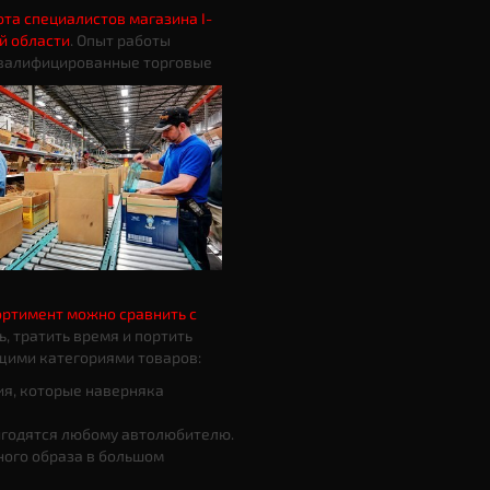
ота специалистов магазина I-
й области
. Опыт работы
 квалифицированные торговые
ортимент можно сравнить с
ть, тратить время и портить
щими категориями товаров:
ия, которые наверняка
ригодятся любому автолюбителю.
ного образа в большом