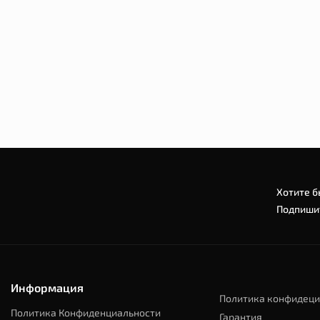
Насадка для шланга
В наличии
Код: 54114
489 грн
Хотите б
Подпишит
Информация
Политика конфидеци
Политика Конфиденциальности
Гарантия