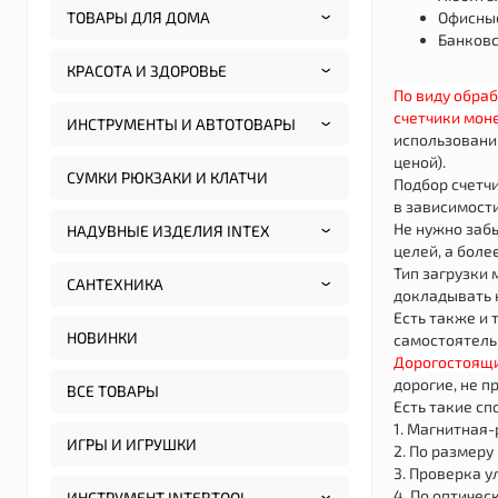
ТОВАРЫ ДЛЯ ДОМА
Офисные
Банковс
КРАСОТА И ЗДОРОВЬЕ
По виду обра
счетчики моне
ИНСТРУМЕНТЫ И АВТОТОВАРЫ
использовании
ценой).
СУМКИ РЮКЗАКИ И КЛАТЧИ
Подбор счетч
в зависимости
Не нужно забы
НАДУВНЫЕ ИЗДЕЛИЯ INTEX
целей, а боле
Тип загрузки 
САНТЕХНИКА
докладывать к
Есть также и 
НОВИНКИ
самостоятельн
Дорогостоящи
дорогие, не 
ВСЕ ТОВАРЫ
Есть такие сп
1. Магнитная
ИГРЫ И ИГРУШКИ
2. По размеру
3. Проверка у
4. По оптичес
ИНСТРУМЕНТ INTERTOOL