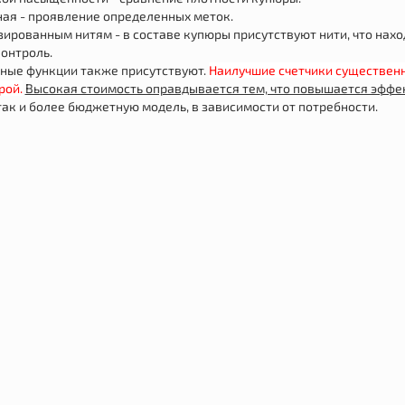
ная - проявление определенных меток.
зированным нитям - в составе купюры присутствуют нити, что на
контроль.
ные функции также присутствуют.
Наилучшие счетчики существенн
рой.
Высокая стоимость оправдывается тем, что повышается эффек
так и более бюджетную модель, в зависимости от потребности.
Новинка
Популярный
Новинка
ликоновый для выпечки
Щетка-насадка для враща
ный 40×30 см с разметкой
шланга Water Blast Cleaner 