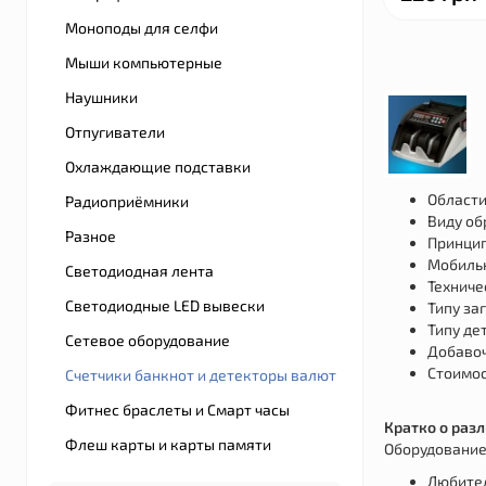
Моноподы для селфи
Мыши компьютерные
Наушники
Отпугиватели
Охлаждающие подставки
Области
Радиоприёмники
Виду об
Разное
Принцип
Мобильн
Светодиодная лента
Техниче
Светодиодные LED вывески
Типу заг
Типу де
Сетевое оборудование
Добаво
Стоимос
Счетчики банкнот и детекторы валют
Фитнес браслеты и Смарт часы
Кратко о раз
Флеш карты и карты памяти
Оборудование 
Любител