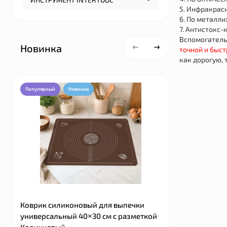
5. Инфракрас
6. По металли
7. Антистокс-
Вспомогатель
Новинка
точной и быст
как дорогую, 
Популярный
Новинка
Популярный
Коврик силиконовый для выпечки
Коврик си
универсальный 40×30 см с разметкой
универсаль