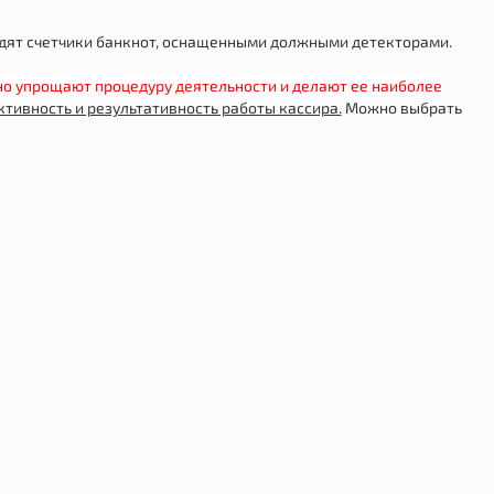
ходят счетчики банкнот, оснащенными должными детекторами.
о упрощают процедуру деятельности и делают ее наиболее
тивность и результативность работы кассира.
Можно выбрать
Популярный
Новинка
ющегося
Коврик силиконовый для выпечки
Roto /
универсальный 40×30 см с разметкой