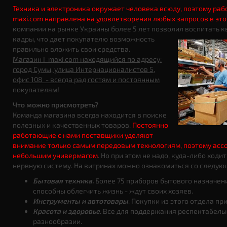
Техника и электроника окружает человека всюду, поэтому раб
maxi.com направлена на удовлетворения любых запросов в это
компании на рынке Украины более 5 лет позволил воспитать
кадры, что дает
покупателю возможность
правильно вложить свои средства.
Магазин I-maxi.com находящийся по адресу:
город Сумы, улица Интернационалистов 5,
офис 108 - всегда рад гостям и постоянным
покупателям!
Что можно присмотреть?
Команда магазина всегда находится в поиске
полезных и качественных товаров.
Постоянно
работающие с нами поставщики уделяют
внимание только самым передовым технологиям, поэтому асс
небольшим универмагом
. Но при этом не надо, куда-либо ходи
нервную систему. На витринах можно ознакомиться со следую
Бытовая техника.
Более 75 приборов бытового назначен
способны облегчить жизнь - ждут своих хозяев.
Инструменты и автотовары
. Покупки из этого отдела п
Красота и здоровье
. Все для поддержания респектабель
разнообразии.