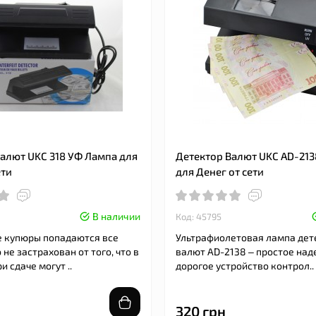
алют UKC 318 УФ Лампа для
Детектор Валют UKC AD-21
ети
для Денег от сети
В наличии
Код: 45795
 купюры попадаются все
Ультрафиолетовая лампа дет
 не застрахован от того, что в
валют AD-2138 – простое над
и сдаче могут ..
дорогое устройство контрол..
320 грн