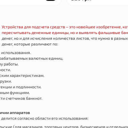
Устройства для подсчета средств – это новейшее изобретение, к
пересчитывать денежные единицы, но и выявлять фальшивые ба
денег, но и для исчисления количества листов, что нужно в разны
денег, которые различают по:
 использования.
рабатываемых валютных единиц.
у работы.
ости.
ским характеристикам.
рузки.
текции и подлинности.
чным функциям.
ти счетчиков банкнот.
личии аппаратов
делится согласно области его использования:
ьские (для магазинов, торговых центров, бизнесменов и отдельно