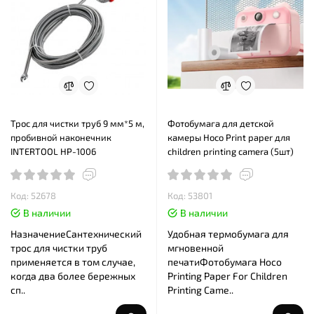
Трос для чистки труб 9 мм*5 м,
Фотобумага для детской
пробивной наконечник
камеры Hoco Print paper для
INTERTOOL HP-1006
children printing camera (5шт)
Код: 52678
Код: 53801
В наличии
В наличии
НазначениеСантехнический
Удобная термобумага для
трос для чистки труб
мгновенной
применяется в том случае,
печатиФотобумага Hoco
когда два более бережных
Printing Paper For Children
сп..
Printing Came..