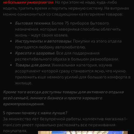
небольшим универмагом
. Но при этом не надо, куда-либо
ходить, тратить время и портить нервную систему. На витринах
можно ознакомиться со следующими категориями товаров:
Бытовая техника.
Более 75 приборов бытового
назначения, которые наверняка способны облегчить
жизнь - ждут своих хозяев.
Инструменты и автотовары
. Покупки из этого отдела
пригодятся любому автолюбителю.
Красота и здоровье
. Все для поддержания
респектабельного образа в большом разнообразии.
Товары для дома
. Уникальная категория, изучив
ассортимент которой сразу становится ясно, что нужно
приложить еще немного усилий для большего комфорта в
жилище.
Кроме того всегда доступны товары для активного отдыха
всей семьей, личного бизнеса и просто хорошего
времяпровождения.
5 причин почему с нами лучше?
За множество лет безупречной работы, коллектив магазина I-
maxi.com умеет правильно распознать все переживания
покупателя.