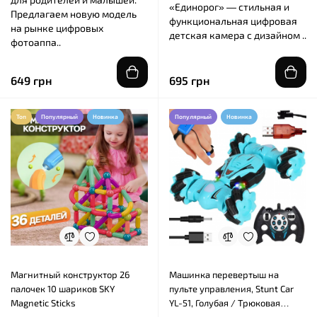
«Единорог» — стильная и
Предлагаем новую модель
функциональная цифровая
на рынке цифровых
детская камера с дизайном ..
фотоаппа..
649 грн
695 грн
Топ
Популярный
Новинка
Популярный
Новинка
Магнитный конструктор 26
Машинка перевертыш на
палочек 10 шариков SKY
пульте управления, Stunt Car
Magnetic Sticks
YL-51, Голубая / Трюковая