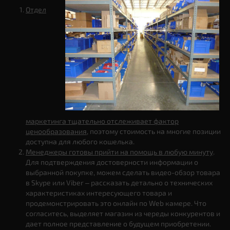
Отдел
маркетинга тщательно отслеживает фактор
ценообразования
, поэтому стоимость на многие позиции
доступна для любого кошелька.
Менеджеры готовы прийти на помощь в любую минуту
.
Для подтверждения достоверности информации о
выбранной покупке, можем сделать видео-обзор товара
в Skype или Viber – рассказать детально о технических
характеристиках интересующего товара и
продемонстрировать это онлайн по Web камере. Что
согласитесь, выделяет магазин из череды конкурентов и
дает полное представление о будущем приобретении.