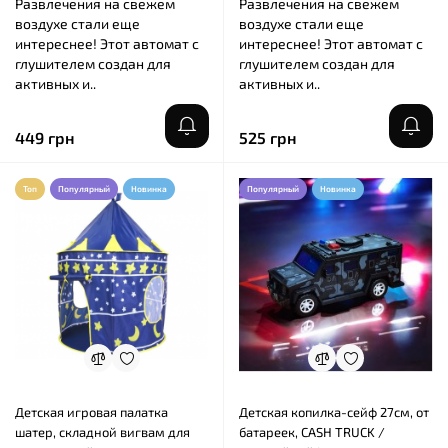
Развлечения на свежем
Развлечения на свежем
воздухе стали еще
воздухе стали еще
интереснее! Этот автомат с
интереснее! Этот автомат с
глушителем создан для
глушителем создан для
активных и..
активных и..
449 грн
525 грн
Топ
Популярный
Новинка
Популярный
Новинка
Детская игровая палатка
Детская копилка-сейф 27см, от
шатер, складной вигвам для
батареек, CASH TRUCK /