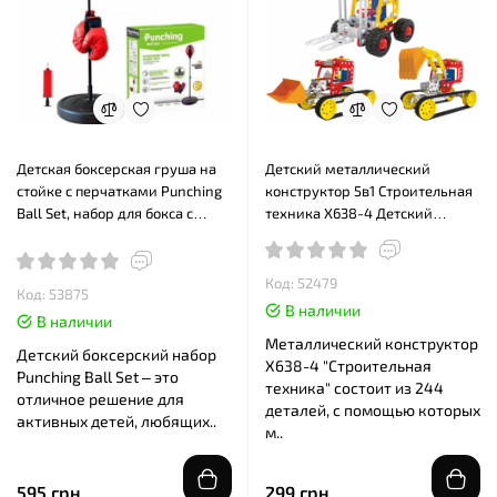
Детская боксерская груша на
Детский металлический
стойке с перчатками Punching
конструктор 5в1 Строительная
Ball Set, набор для бокса с
техника X638-4 Детский
пружиной
конструктор на 244 детали
Код: 52479
Код: 53875
В наличии
В наличии
Металлический конструктор
Детский боксерский набор
X638-4 "Строительная
Punching Ball Set – это
техника" состоит из 244
отличное решение для
деталей, с помощью которых
активных детей, любящих..
м..
595 грн
299 грн