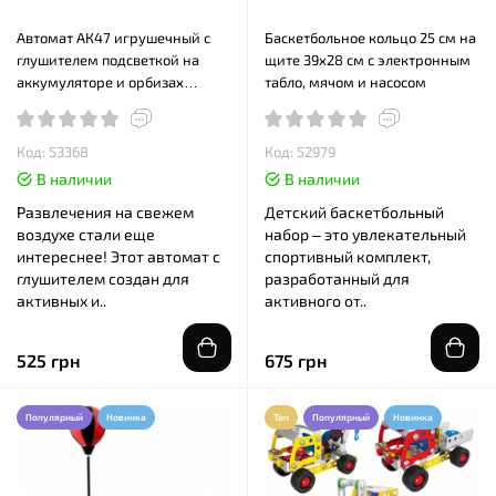
Автомат АК47 игрушечный с
Баскетбольное кольцо 25 см на
глушителем подсветкой на
щите 39x28 см с электронным
аккумуляторе и орбизах
табло, мячом и насосом
(WH80-4)
Код: 53368
Код: 52979
В наличии
В наличии
Развлечения на свежем
Детский баскетбольный
воздухе стали еще
набор – это увлекательный
интереснее! Этот автомат с
спортивный комплект,
глушителем создан для
разработанный для
активных и..
активного от..
525 грн
675 грн
Популярный
Новинка
Топ
Популярный
Новинка