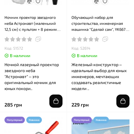
Ночник проектор звездного
Обучающий набор для
неба Астронавт (маленький
строительства, инженерная
12,5 см) с пультом + 8 режимов
машинка "Сделай сам", YK667S,
свечения
114 предметов
Код: 51572
Код: 52614
В наличии
В наличии
Ночной лазерный проектор
Железный конструктор –
звездного неба
идеальный выбор для юных
"Астронавт" – это
инженеров, мечтающих
оригинальный ночник для
создавать реалистичные
юных покори..
модели ..
285 грн
229 грн
Популярный
Новинка
Популярный
Новинка