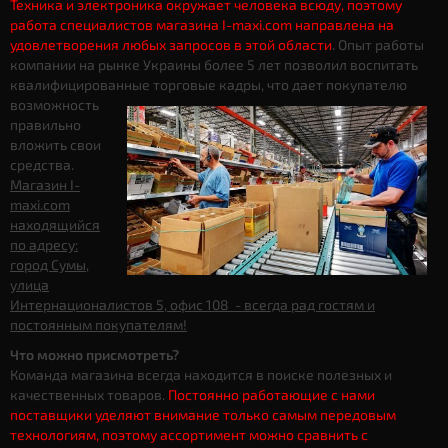
Техника и электроника окружает человека всюду, поэтому
работа специалистов магазина I-maxi.com направлена на
удовлетворения любых запросов в этой области
. Опыт работы
компании на рынке Украины более 5 лет позволил воспитать
квалифицированные торговые кадры, что дает
покупателю
возможность
правильно
вложить свои
средства.
Магазин I-
maxi.com
находящийся
по адресу:
город Сумы,
улица
Интернационалистов 5, офис 108 - всегда рад гостям и
постоянным покупателям!
Что можно присмотреть?
Команда магазина всегда находится в поиске полезных и
качественных товаров.
Постоянно работающие с нами
поставщики уделяют внимание только самым передовым
технологиям, поэтому ассортимент можно сравнить с