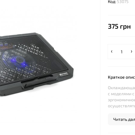
Код:
53075
375 грн
Краткое опи
Охлаждающая 
с моделями с
эргономично
осуществлять
Читать дале