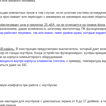
я или близкого человека.
ьцам компактных буков в том случае, если штатная система охлаждени
а простаивает или переходит с минимума на чрезмерно высокие обороты
беспечивает шум в пределах 25 дБА, он не отличается на уровне фона
 назначением, давая возможность штатному вентилятору ПК функциониро
ор работает негромко, так или иначе, ниже уровня шума, которые издаю
SB-кабель.
В конструкции предусмотрен выключатель, который дает воз
кер из гнезда ноутбука. Когда устройство функционирует, кулеры враща
м на корпусе компьютерного оборудования.
гающихся внутри корпуса элементов лэптопа
, к примеру, температура ви
иться даже на 10C.
имум комфорта при работе с ноутбуком.
е накладки для ноутбуков с диагональю экрана от 9 до 17 дюймов, а т
ней панели.