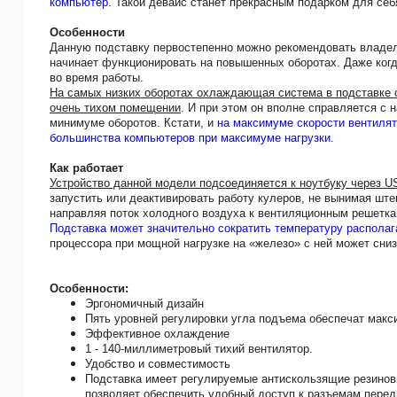
компьютер
. Такой девайс станет прекрасным подарком для себ
Особенности
Данную подставку первостепенно можно рекомендовать владел
начинает функционировать на повышенных оборотах. Даже когд
во время работы.
На самых низких оборотах охлаждающая система в подставке о
очень тихом помещении
. И при этом он вполне справляется с
минимуме оборотов. Кстати, и
на максимуме скорости вентилят
большинства компьютеров при максимуме нагрузки.
Как работает
Устройство данной модели подсоединяется к ноутбуку через U
запустить или деактивировать работу кулеров, не вынимая ште
направляя поток холодного воздуха к вентиляционным решетка
Подставка может значительно сократить температуру распола
процессора при мощной нагрузке на «железо» с ней может сниз
Особенности:
Эргономичный дизайн
Пять уровней регулировки угла подъема обеспечат макс
Эффективное охлаждение
1 - 140-миллиметровый тихий вентилятор.
Удобство и совместимость
Подставка имеет регулируемые антискользящие резиновы
позволяет обеспечить удобный доступ к разъемам перед