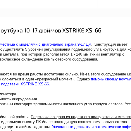
утбука 10-17 дюймов XSTRIKE XS-66
местима с моделями с диагональю экрана 9-17 Дм
. Конструкция имеет
существлять 5 уровней регулирования подъемного угла ноутбука для к
 металла, под которой располагается 1 - 140 мм тихий вентилятор с
рвоклассное охлаждение компьютерного оборудования.
реются во время работы достаточно сильно. Из-за этого оборудование м
е сломаться в один «прекрасный момент». Однако
помочь своему ноутбу
 подставки XSTRIKE XS-66.
мпьютера.
ность оборудования.
ртным благодаря эргономичности наклонного угла корпуса лэптопа. Уст
обильной работы.
Подставка создана из надежного полиуретана и стекло
ь идеальную высоту ПК более подходящую конкретному пользователю.
Подходит к любым гаджетам.
Уникальные держатели автоматически заф