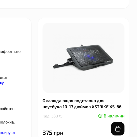
омфортного
ожет
ку
Охлаждающая подставка для
ноутбука 10-17 дюймов XSTRIKE XS-66
ройство
В наличии
Код: 53075
волокна.
375 грн
иксируют