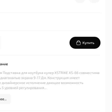
Купить
сание
Подставка для ноутбука кулер XSTRIKE XS-66 совместима
 диагональю экрана 9-17 Дм. Конструкция имеет
е дизайнерское исполнение дающее возможность
 5 уровней регулирования...
е...