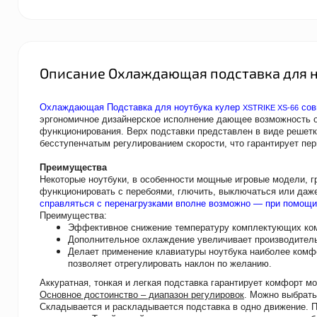
Описание Охлаждающая подставка для но
Охлаждающая Подставка для ноутбука кулер
сов
XSTRIKE XS-66
эргономичное дизайнерское исполнение дающее возможность о
функционирования. Верх подставки представлен в виде решетки
бесступенчатым регулированием скорости, что гарантирует пе
Преимущества
Некоторые ноутбуки, в особенности мощные игровые модели, г
функционировать с перебоями, глючить, выключаться или даж
справляться с перенагрузками вполне возможно — при помощи
Преимущества:
Эффективное снижение температуру комплектующих ко
Дополнительное охлаждение увеличивает производитель
Делает применение клавиатуры ноутбука наиболее комфо
позволяет отрегулировать наклон по желанию.
Аккуратная, тонкая и легкая подставка гарантирует комфорт м
Основное достоинство – диапазон регулировок
. Можно выбрат
Складывается и раскладывается подставка в одно движение. 