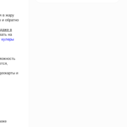
я в жару
 и обратно
 даже в
вать на
т кулеры
можность
ются,
деокарты и
акже