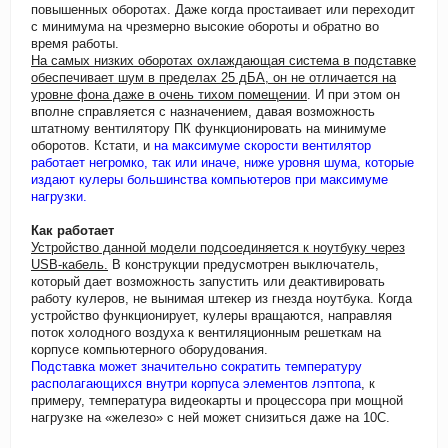
повышенных оборотах. Даже когда простаивает или переходит
с минимума на чрезмерно высокие обороты и обратно во
время работы.
На самых низких оборотах охлаждающая система в подставке
обеспечивает шум в пределах 25 дБА, он не отличается на
уровне фона даже в очень тихом помещении
. И при этом он
вполне справляется с назначением, давая возможность
штатному вентилятору ПК функционировать на минимуме
оборотов. Кстати, и
на максимуме скорости вентилятор
работает негромко, так или иначе, ниже уровня шума, которые
издают кулеры большинства компьютеров при максимуме
нагрузки.
Как работает
Устройство данной модели подсоединяется к ноутбуку через
USB-кабель.
В конструкции предусмотрен выключатель,
который дает возможность запустить или деактивировать
работу кулеров, не вынимая штекер из гнезда ноутбука. Когда
устройство функционирует, кулеры вращаются, направляя
поток холодного воздуха к вентиляционным решеткам на
корпусе компьютерного оборудования.
Подставка может значительно сократить температуру
располагающихся внутри корпуса элементов лэптопа
, к
примеру, температура видеокарты и процессора при мощной
нагрузке на «железо» с ней может снизиться даже на 10C.