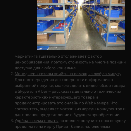
маркетинга тщательно отслеживает фактор
ценообразования
, поэтому стоимость на многие позиции
доступна для любого кошелька.
Менеджеры готовы прийти на помощь в любую минуту
.
Для подтверждения достоверности информации о
выбранной покупке, можем сделать видео-обзор товара
в Skype или Viber – рассказать детально о технических
характеристиках интересующего товара и
продемонстрировать это онлайн по Web камере. Что
согласитесь, выделяет магазин из череды конкурентов и
дает полное представление о будущем приобретении.
Удобная схема оплаты
позволяет получить свою покупку
предоплате на карту Приват банка, наложенным