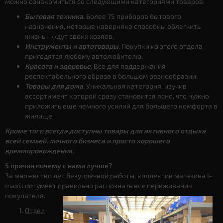
можно ознакомиться со следующими категориями товаров:
Бытовая техника.
Более 75 приборов бытового
назначения, которые наверняка способны облегчить
жизнь - ждут своих хозяев.
Инструменты и автотовары
. Покупки из этого отдела
пригодятся любому автолюбителю.
Красота и здоровье
. Все для поддержания
респектабельного образа в большом разнообразии.
Товары для дома
. Уникальная категория, изучив
ассортимент которой сразу становится ясно, что нужно
приложить еще немного усилий для большего комфорта в
жилище.
Кроме того всегда доступны товары для активного отдыха
всей семьей, личного бизнеса и просто хорошего
времяпровождения.
5 причин почему с нами лучше?
За множество лет безупречной работы, коллектив магазина I-
maxi.com умеет правильно распознать все переживания
покупателя.
Отдел