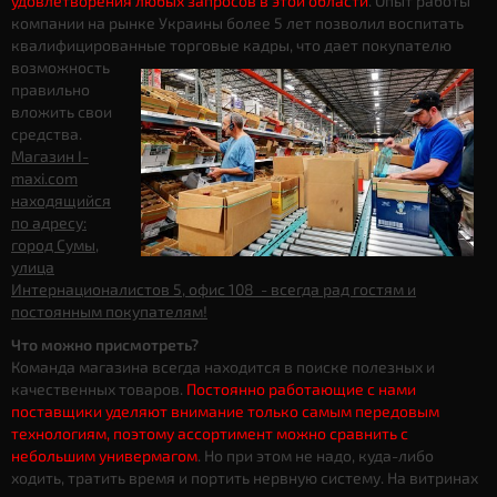
удовлетворения любых запросов в этой области
. Опыт работы
компании на рынке Украины более 5 лет позволил воспитать
квалифицированные торговые кадры, что дает
покупателю
возможность
правильно
вложить свои
средства.
Магазин I-
maxi.com
находящийся
по адресу:
город Сумы,
улица
Интернационалистов 5, офис 108 - всегда рад гостям и
постоянным покупателям!
Что можно присмотреть?
Команда магазина всегда находится в поиске полезных и
качественных товаров.
Постоянно работающие с нами
поставщики уделяют внимание только самым передовым
технологиям, поэтому ассортимент можно сравнить с
небольшим универмагом
. Но при этом не надо, куда-либо
ходить, тратить время и портить нервную систему. На витринах