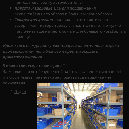
пригодятся любому автолюбителю.
Красота и здоровье
. Все для поддержания
респектабельного образа в большом разнообразии.
Товары для дома
. Уникальная категория, изучив
ассортимент которой сразу становится ясно, что нужно
приложить еще немного усилий для большего комфорта в
жилище.
Кроме того всегда доступны товары для активного отдыха
всей семьей, личного бизнеса и просто хорошего
времяпровождения.
5 причин почему с нами лучше?
За множество лет безупречной работы, коллектив магазина I-
maxi.com умеет правильно распознать все переживания
покупателя.
Отдел