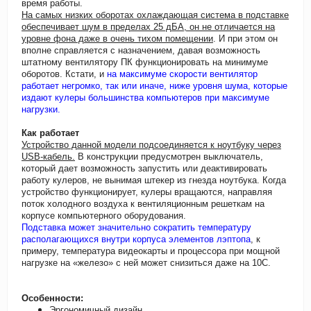
время работы.
На самых низких оборотах охлаждающая система в подставке
обеспечивает шум в пределах 25 дБА, он не отличается на
уровне фона даже в очень тихом помещении
. И при этом он
вполне справляется с назначением, давая возможность
штатному вентилятору ПК функционировать на минимуме
оборотов. Кстати, и
на максимуме скорости вентилятор
работает негромко, так или иначе, ниже уровня шума, которые
издают кулеры большинства компьютеров при максимуме
нагрузки.
Как работает
Устройство данной модели подсоединяется к ноутбуку через
USB-кабель.
В конструкции предусмотрен выключатель,
который дает возможность запустить или деактивировать
работу кулеров, не вынимая штекер из гнезда ноутбука. Когда
устройство функционирует, кулеры вращаются, направляя
поток холодного воздуха к вентиляционным решеткам на
корпусе компьютерного оборудования.
Подставка может значительно сократить температуру
располагающихся внутри корпуса элементов лэптопа
, к
примеру, температура видеокарты и процессора при мощной
нагрузке на «железо» с ней может снизиться даже на 10C.
Особенности:
Эргономичный дизайн