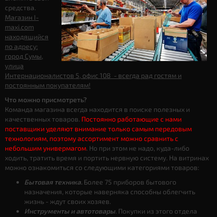
средства.
Магазин I-
maxi.com
находящийся
по адресу:
город Сумы,
улица
Интернационалистов 5, офис 108 - всегда рад гостям и
постоянным покупателям!
Что можно присмотреть?
Команда магазина всегда находится в поиске полезных и
качественных товаров.
Постоянно работающие с нами
поставщики уделяют внимание только самым передовым
технологиям, поэтому ассортимент можно сравнить с
небольшим универмагом
. Но при этом не надо, куда-либо
ходить, тратить время и портить нервную систему. На витринах
можно ознакомиться со следующими категориями товаров:
Бытовая техника.
Более 75 приборов бытового
назначения, которые наверняка способны облегчить
жизнь - ждут своих хозяев.
Инструменты и автотовары
. Покупки из этого отдела