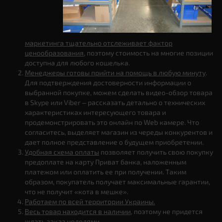
маркетинга тщательно отслеживает фактор
ценообразования
, поэтому стоимость на многие позиции
доступна для любого кошелька.
Менеджеры готовы прийти на помощь в любую минуту
.
Для подтверждения достоверности информации о
выбранной покупке, можем сделать видео-обзор товара
в Skype или Viber – рассказать детально о технических
характеристиках интересующего товара и
продемонстрировать это онлайн по Web камере. Что
согласитесь, выделяет магазин из череды конкурентов и
дает полное представление о будущем приобретении.
Удобная схема оплаты
позволяет получить свою покупку
предоплате на карту Приват банка, наложенным
платежом или оплатить ее при получении. Таким
образом, покупатель получает максимальные гарантии,
что не получит «кота в мешке».
Работаем по всей территории Украины.
Весь товар находится в наличии
, поэтому не придется
ждать заказ неделями.