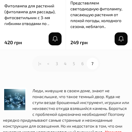
Представляем
Фитолампа для растений
светодиодную фитолампу,
(фитолампа для рассады),
спасающую растения от
фитосветильник с 3-мя
плохой погоды, холодного
гибкими отводами по ..
сезона, неблагоп..
420 грн
249 грн
|<
<
3
4
5
6
7
Люди, живущие в своем доме, знают не
понаслышке, что такое темный двор. Куда не
ступи везде брошенный инструмент, игрушки или
неизвестно откуда взявшийся камень. Бороться
с проблемой однозначно необходимо! Поэтому
нередко придумывают самые странные и неожиданные
конструкции для освещения. Но их недостаток в том, что они
зачастую имеют непривлекательный внешний вид.
Намного