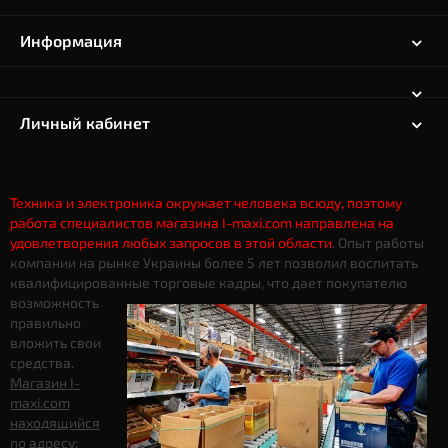
Информация
Личный кабинет
Техника и электроника окружает человека всюду, поэтому
работа специалистов магазина I-maxi.com направлена на
удовлетворения любых запросов в этой области
. Опыт работы
компании на рынке Украины более 5 лет позволил воспитать
квалифицированные торговые кадры, что дает
покупателю
возможность
правильно
вложить свои
средства.
Магазин I-
maxi.com
находящийся
по адресу: