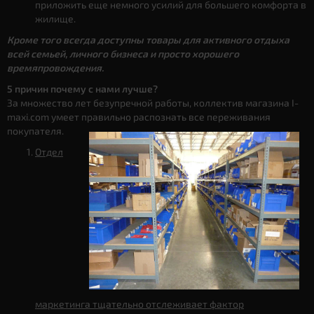
приложить еще немного усилий для большего комфорта в
жилище.
Кроме того всегда доступны товары для активного отдыха
всей семьей, личного бизнеса и просто хорошего
времяпровождения.
5 причин почему с нами лучше?
За множество лет безупречной работы, коллектив магазина I-
maxi.com умеет правильно распознать все переживания
покупателя.
Отдел
маркетинга тщательно отслеживает фактор