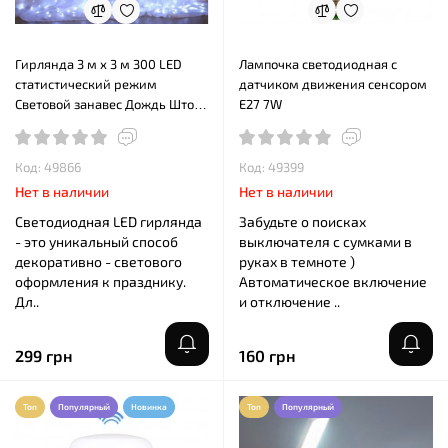
Гирлянда 3 м х 3 м 300 LED
Лампочка cветодиодная с
статистический режим
датчиком движения сенсором
Световой занавес Дождь Штора
E27 7W
Холодный Белый 220В
Код: 49866
Код: 49399
Нет в наличии
Нет в наличии
Светодиодная LED гирлянда
Забудьте о поисках
- это уникальный способ
выключателя с сумками в
декоративно - светового
руках в темноте )
оформления к празднику.
Автоматическое включение
Дл..
и отключение ..
299 грн
160 грн
Топ
Популярный
Новинка
Топ
Популярный