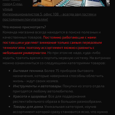
город Сумы,
улица
Интернационалистов 5, офис 108 - всегда рад гостям и
постоянным покупателям!
Что можно присмотреть?
Команда магазина всегда находится в поиске полезных и
качественных товаров.
Постоянно работающие с нами
поставщики уделяют внимание только самым передовым
технологиям, поэтому ассортимент можно сравнить с
небольшим универмагом
. Но при этом не надо, куда-либо
ходить, тратить время и портить нервную систему. На витринах
можно ознакомиться со следующими категориями товаров:
Бытовая техника.
Более 75 приборов бытового
назначения, которые наверняка способны облегчить
жизнь - ждут своих хозяев.
Инструменты и автотовары
. Покупки из этого отдела
пригодятся любому автолюбителю.
Красота и здоровье
. Все для поддержания
респектабельного образа в большом разнообразии.
Товары для дома
. Уникальная категория, изучив
ассортимент которой сразу становится ясно, что нужно