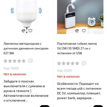
Лампочка cветодиодная с
Портативная гибкая лампа
датчиком движения сенсором
5V/2W (10 SMD) 27 см с
E27 9W
питанием от USB
Код: 48331
Код: 53351
Нет в наличии
Нет в наличии
Забудьте о поисках
Особенности: Подходит ко
выключателя с сумками в
всем гнезда usb с питанием
руках в темноте )
DC 5V, компьютер, планшет,
Автоматическое включение
power bank, зарядное ..
и отключение ..