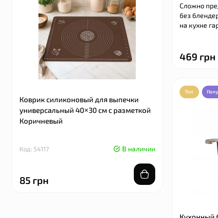
Сложно пре
без бленде
на кухне га
469 грн
Топ
Поп
Коврик силиконовый для выпечки
Коврик си
универсальный 40×30 см с разметкой
универсаль
Коричневый
Голубой
В наличии
Код: 54117
Код: 54116
85 грн
85 грн
Кухонный 