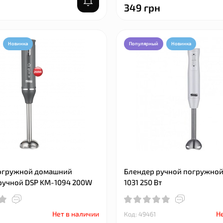
349 грн
Новинка
Популярный
Новинка
огружной домашний
Блендер ручной погружной
ручной DSP KM-1094 200W
1031 250 Вт
Новинка
Популярный
Новинка
Нет в наличии
Не
Код: 49461