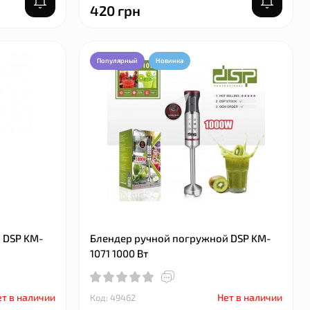
420 грн
Популярный
Новинка
 DSP KM-
Блендер ручной погружной DSP KM-
1071 1000 Вт
Популярный
Новинка
т в наличии
Нет в наличии
Код: 49462