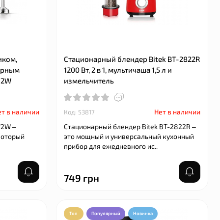
иком,
Стационарный блендер Bitek BT-2822R
ерным
1200 Вт, 2 в 1, мультичаша 1,5 л и
272W
измельчитель
т в наличии
Нет в наличии
Код: 53817
72W –
Стационарный блендер Bitek BT-2822R –
 который
это мощный и универсальный кухонный
прибор для ежедневного ис..
749 грн
Топ
Популярный
Новинка