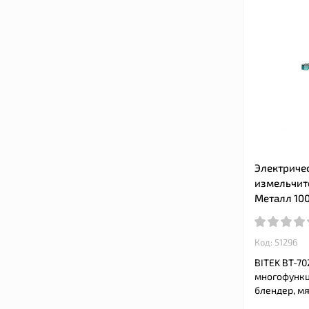
Электриче
измельчите
Металл 100
Код: 51296
BITEK BT-70
многофункц
блендер, мя