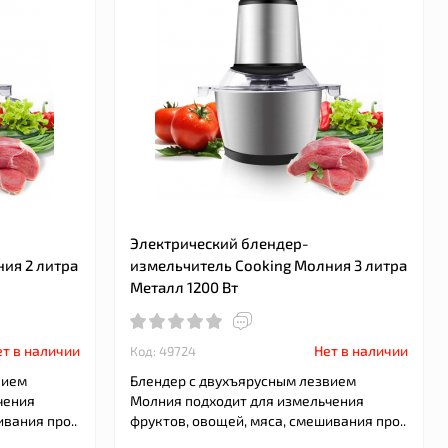
Электрический блендер-
ия 2 литра
измельчитель Cooking Молния 3 литра
Металл 1200 Вт
т в наличии
Нет в наличии
Код: 49724
вием
Блендер с двухъярусным лезвием
чения
Молния подходит для измельчения
вания про..
фруктов, овощей, мяса, смешивания про..