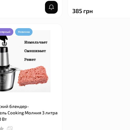
385 грн
улярный
Новинка
ский блендер-
ль Cooking Молния 3 литра
 Вт