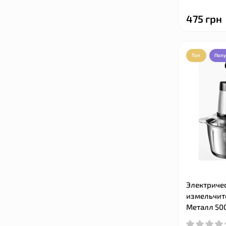
475 грн
Топ
Поп
Электриче
измельчите
Металл 500