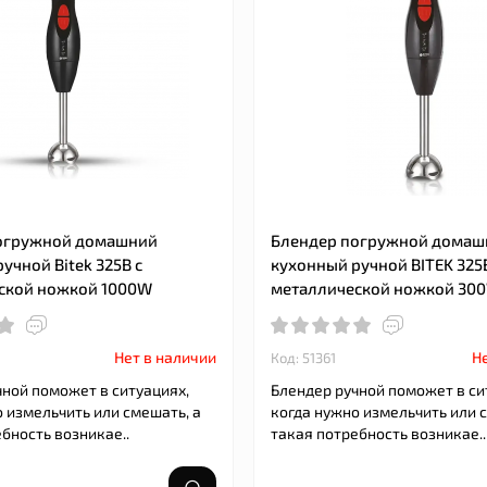
огружной домашний
Блендер погружной домаш
учной Bitek 325B с
кухонный ручной BITEK 325B
ской ножкой 1000W
металлической ножкой 30
Нет в наличии
Не
Код: 51361
чной поможет в ситуациях,
Блендер ручной поможет в си
 измельчить или смешать, а
когда нужно измельчить или 
бность возникае..
такая потребность возникае..