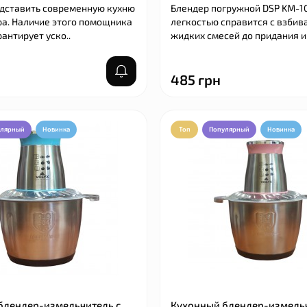
дставить современную кухню
Блендер погружной DSP KM-10
ра. Наличие этого помощника
легкостью справится с взби
рантирует уско..
жидких смесей до придания и
485 грн
улярный
Новинка
Топ
Популярный
Новинка
ликоновый для выпечки
Щетка-насадка для враща
ный 40×30 см с разметкой
шланга Water Blast Cleaner 
Насадка для шланга
В наличии
Код: 54114
489 грн
блендер-измельчитель с
Кухонный блендер-измельч