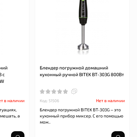
ний
Блендер погружной домашний
 с
кухонный ручной BITEK BT-303G 800Вт
0W
т в наличии
Нет в наличии
Код: 51506
туациях,
Блендер погружной BITEK BT-303G – это
смешать, а
кухонный прибор миксер. C его помощью
мож..