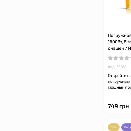
Погружной 
1600Вт, Bi
с чашей / 
Код: 53818
Откройте н
погружным б
мощный приб
749 грн
Топ
Поп