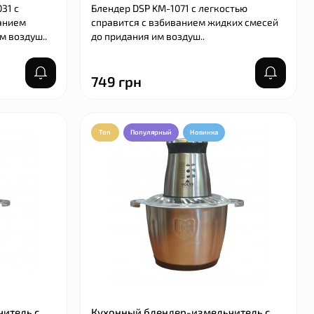
31 с
Блендер DSP KM-1071 с легкостью
ванием
справится с взбиванием жидких смесей
м воздуш..
до придания им воздуш..
749 грн
Топ
Популярный
Новинка
ющегося
Коврик силиконовый для выпечки
Roto /
универсальный 40×30 см с разметкой
Салатовый
В наличии
В наличии
Код: 54115
85 грн
итель с
Кухонный блендер-измельчитель с