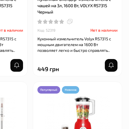
 RS7315
чашей на 3л, 1600 Вт, VOLYX RS7315
Черный
т в наличии
Нет в наличии
Код: 52319
 RS7315 с
Кухонный измельчитель Volyx RS7315 с
Вт
мощным двигателем на 1600 Вт
авлять..
позволяет легко и быстро справлять..
449 грн
Популярный
Новинка