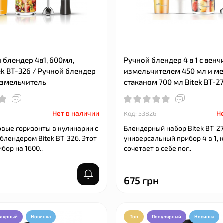
блендер 4в1, 600мл,
Ручной блендер 4 в 1 с венч
tek BT-326 / Ручной блендер
измельчителем 450 мл и м
Измельчитель
стаканом 700 мл Bitek BT-
Нет в наличии
Не
Код: 53826
овые горизонты в кулинарии с
Блендерный набор Bitek BT-2
лендером Bitek BT-326. Этот
универсальный прибор 4 в 1,
ор на 1600..
сочетает в себе пог..
675 грн
улярный
Новинка
Топ
Популярный
Новинка