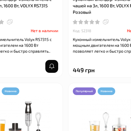
, 1600 Вт, VOLYX RS7315
чашей на 3л, 1600 Вт, VOLYX
Розовый
Нет в наличии
Не
Код: 52318
мельчитель Volyx RS7315 с
Кухонный измельчитель Volyx
гателем на 1600 Вт
мощным двигателем на 1600 
егко и быстро справлять..
позволяет легко и быстро спр
449 грн
Новинка
Популярный
Новинка