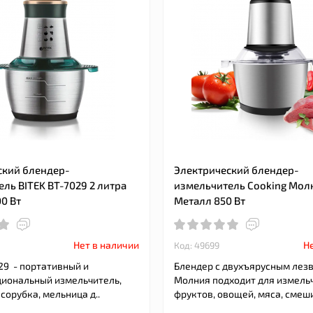
ский блендер-
Электрический блендер-
ль BITEK BT-7029 2 литра
измельчитель Cooking Молн
0 Вт
Металл 850 Вт
Нет в наличии
Не
Код: 49699
29 - портативный и
Блендер с двухъярусным лез
иональный измельчитель,
Молния подходит для измель
сорубка, мельница д..
фруктов, овощей, мяса, смеши