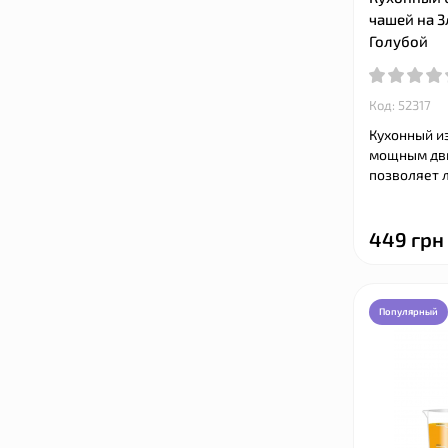
чашей на 3л
Голубой
Код: 52317
Кухонный из
мощным дви
позволяет л
449 грн
Популярный