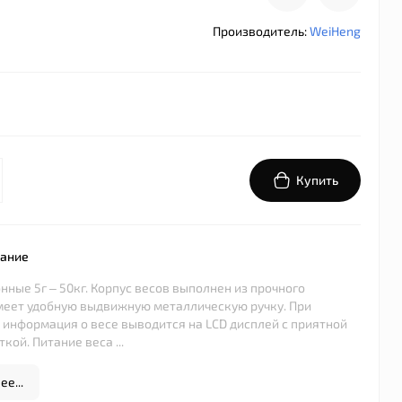
Производитель:
WeiHeng
Купить
сание
нные 5г – 50кг. Корпус весов выполнен из прочного
меет удобную выдвижную металлическую ручку. При
информация о весе выводится на LCD дисплей с приятной
кой. Питание веса ...
е...