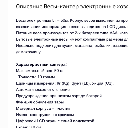
Описание Весы-кантер электронные хозяй
В
есы электронные 5г – 50кг. Корпус весов выполнен из п
взвешивании информация о весе выводится на LCD диспле
Питание веса производится от 2-х батареек типа AAA, кото
Бытовые электронные весы имеют компактные размеры дл
Идеально подходит для кухни, магазина, рыбалки, взвешив
домохозяину.
Характеристики кантера:
Максимальный вес: 50 кг
. Точность: 10 грамм
Единицы измерения: Кг (Kg), фунт (Lb), Унция (Oz).
Автоматическое отключение
Предупреждение при низком заряде батарей
Функция обнуления тары
Материал корпуса – пластик
Имеют конструкцию с крючком
Цифровой LCD экран с синей подсветкой
Екран: 3.8 см