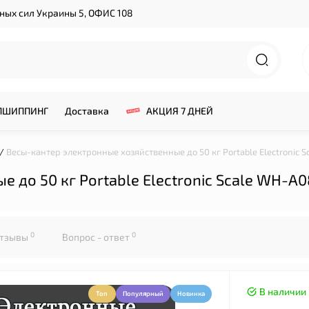
нных сил Украины 5, ОФИС 108
ПШИППИНГ
Доставка
АКЦИЯ 7 ДНЕЙ
Весы-кантер электронные хозяйственные до 50 кг Portable Electronic 
 до 50 кг Portable Electronic Scale WH-A0
0
0
тзывы
Вопрос - ответ
В наличии
Топ
Популярный
Новинка