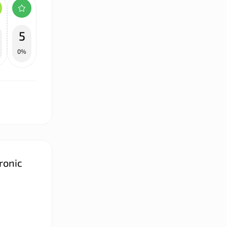
5
0%
ronic