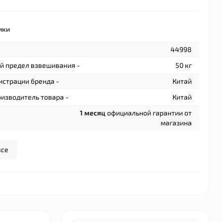
ики
44998
й предел взвешивания -
50 кг
истрации бренда -
Китай
изводитель товара -
Китай
1 месяц
официальной гарантии от
магазина
все