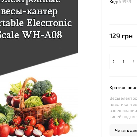
Код:
49959
129 грн
Краткое опи
Весы электро
пластика и и
взвешивании 
синей подсвет
Читать дале