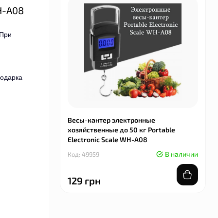
H-A08
 При
подарка
Весы-кантер электронные
хозяйственные до 50 кг Portable
Electronic Scale WH-A08
В наличии
Код: 49959
129 грн