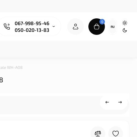
0
067-998-95-46
RU
050-020-13-83
Scale WH-A08
8