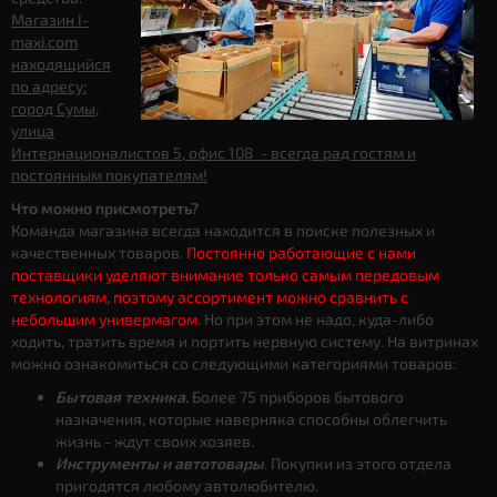
Магазин I-
maxi.com
находящийся
по адресу:
город Сумы,
улица
Интернационалистов 5, офис 108 - всегда рад гостям и
постоянным покупателям!
Что можно присмотреть?
Команда магазина всегда находится в поиске полезных и
качественных товаров.
Постоянно работающие с нами
поставщики уделяют внимание только самым передовым
технологиям, поэтому ассортимент можно сравнить с
небольшим универмагом
. Но при этом не надо, куда-либо
ходить, тратить время и портить нервную систему. На витринах
можно ознакомиться со следующими категориями товаров:
Бытовая техника.
Более 75 приборов бытового
назначения, которые наверняка способны облегчить
жизнь - ждут своих хозяев.
Инструменты и автотовары
. Покупки из этого отдела
пригодятся любому автолюбителю.