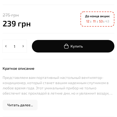
275 грн
До конца акции:
239 грн
1
2
1
1
5
3
4
3
Купить
Краткое описание
Представляем вам портативный настольный вентилятор-
кондиционер, который станет вашим надежным спутником в
любое время года. Этот уникальный прибор не только
обеспечит вас прохладой в летние дни, но и увлажнит воздух, ...
Читать далее...