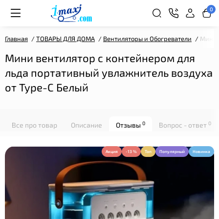
0
Главная
ТОВАРЫ ДЛЯ ДОМА
Вентиляторы и Обогреватели
Мини 
Мини вентилятор с контейнером для
льда портативный увлажнитель воздуха
от Type-C Белый
0
0
Все про товар
Описание
Отзывы
Вопрос - ответ
Акция
-13 %
Топ
Популярный
Новинка