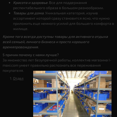
Красота и здоровье
. Все для поддержания
респектабельного образа в большом разнообразии.
Товары для дома
. Уникальная категория, изучив
ассортимент которой сразу становится ясно, что нужно
приложить еще немного усилий для большего комфорта в
жилище.
Кроме того всегда доступны товары для активного отдыха
всей семьей, личного бизнеса и просто хорошего
времяпровождения.
5 причин почему с нами лучше?
За множество лет безупречной работы, коллектив магазина I-
maxi.com умеет правильно распознать все переживания
покупателя.
Отдел