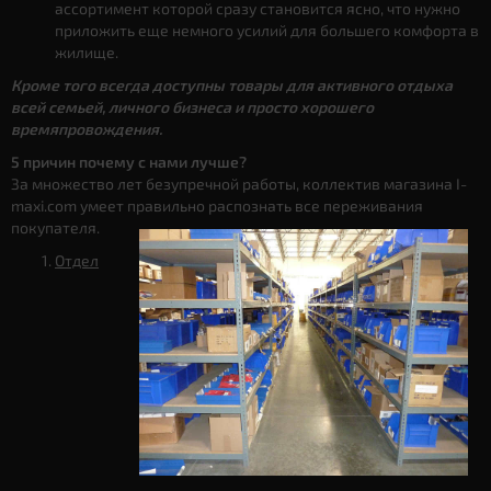
ассортимент которой сразу становится ясно, что нужно
приложить еще немного усилий для большего комфорта в
жилище.
Кроме того всегда доступны товары для активного отдыха
всей семьей, личного бизнеса и просто хорошего
времяпровождения.
5 причин почему с нами лучше?
За множество лет безупречной работы, коллектив магазина I-
maxi.com умеет правильно распознать все переживания
покупателя.
Отдел