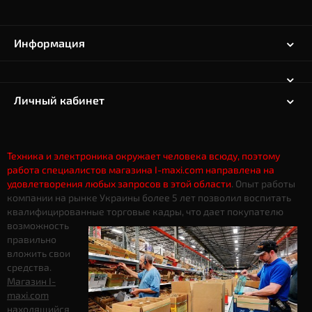
Информация
Личный кабинет
Техника и электроника окружает человека всюду, поэтому
работа специалистов магазина I-maxi.com направлена на
удовлетворения любых запросов в этой области
. Опыт работы
компании на рынке Украины более 5 лет позволил воспитать
квалифицированные торговые кадры, что дает
покупателю
возможность
правильно
вложить свои
средства.
Магазин I-
maxi.com
находящийся