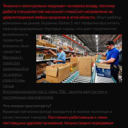
Техника и электроника окружает человека всюду, поэтому
работа специалистов магазина I-maxi.com направлена на
удовлетворения любых запросов в этой области
. Опыт работы
компании на рынке Украины более 5 лет позволил воспитать
квалифицированные торговые кадры, что дает
покупателю
возможность
правильно
вложить свои
средства.
Магазин I-
maxi.com
находящийся
по адресу:
город Сумы,
улица
Интернационалистов 5, офис 108 - всегда рад гостям и
постоянным покупателям!
Что можно присмотреть?
Команда магазина всегда находится в поиске полезных и
качественных товаров.
Постоянно работающие с нами
поставщики уделяют внимание только самым передовым