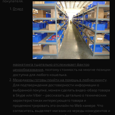
покупателя.
Отдел
маркетинга тщательно отслеживает фактор
ценообразования
, поэтому стоимость на многие позиции
доступна для любого кошелька.
Менеджеры готовы прийти на помощь в любую минуту
.
Для подтверждения достоверности информации о
выбранной покупке, можем сделать видео-обзор товара
в Skype или Viber – рассказать детально о технических
характеристиках интересующего товара и
продемонстрировать это онлайн по Web камере. Что
согласитесь, выделяет магазин из череды конкурентов и