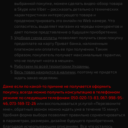
выбранной покупке, можем сделать видео-обзор товара
в Skype или Viber – рассказать детально о технических
характеристиках интересующего товара и
продемонстрировать это онлайн по Web камере. Что
согласитесь, выделяет магазин из череды конкурентов и
дает полное представление о будущем приобретении.
Удобная схема оплаты
позволяет получить свою покупку
предоплате на карту Приват банка, наложенным
платежом или оплатить ее при получении. Таким
образом, покупатель получает максимальные гарантии,
что не получит «кота в мешке».
Работаем по всей территории Украины.
Весь товар находится в наличии
, поэтому не придется
ждать заказ неделями.
Даже если по какой-то причине не получается оформить
покупку, всегда можно получить консультацию в телефонном
режиме по следующим телефонам: 050-020-13-83, 067-998-95-
46, 073-169-72-26
или воспользоваться услугой «Перезвоните
мне», обратный звонок можно ждать уже в течение 15 минут.
Удобная форма выбора позволяет правильно сориентироваться
в параметрах, размерах, дизайне будущего приобретения,
благодаря исчерпывающим описаниям. Все что осталось