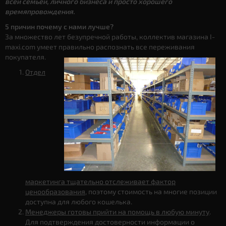
всей семьей, личного бизнеса и просто хорошего
времяпровождения.
5 причин почему с нами лучше?
За множество лет безупречной работы, коллектив магазина I-
maxi.com умеет правильно распознать все переживания
покупателя.
Отдел
маркетинга тщательно отслеживает фактор
ценообразования
, поэтому стоимость на многие позиции
доступна для любого кошелька.
Менеджеры готовы прийти на помощь в любую минуту
.
Для подтверждения достоверности информации о