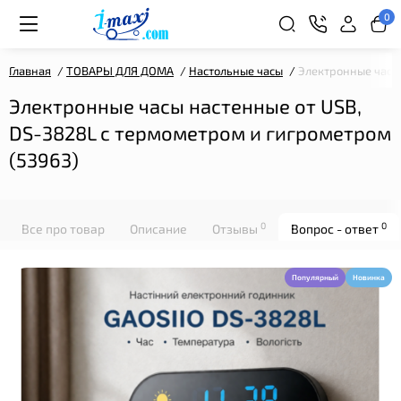
0
Главная
ТОВАРЫ ДЛЯ ДОМА
Настольные часы
Электронные часы 
Электронные часы настенные от USB,
DS-3828L с термометром и гигрометром
(53963)
0
0
Все про товар
Описание
Отзывы
Вопрос - ответ
Популярный
Новинка