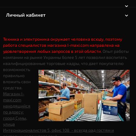
Личный кабинет
Техника и электроника окружает человека всюду, поэтому
работа специалистов магазина I-maxi.com направлена на
удовлетворения любых запросов в этой области
. Опыт работы
компании на рынке Украины более 5 лет позволил воспитать
квалифицированные торговые кадры, что дает
покупателю
возможность
правильно
вложить свои
средства.
Магазин I-
maxi.com
находящийся
по адресу:
город Сумы,
улица
Интернационалистов 5, офис 108 - всегда рад гостям и