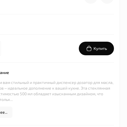
Купить
сание
 вам стильный и практичный диспенсер дозатор для масла,
сов – идеальное дополнение к вашей кухне. Эта стеклянная
тимостью 500 мл обладает изысканным дизайном, что
ольк...
е...