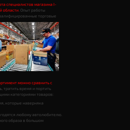
ота специалистов магазина I-
й области
. Опыт работы
 квалифицированные торговые
ортимент можно сравнить с
ть, тратить время и портить
щими категориями товаров:
ия, которые наверняка
ригодятся любому автолюбителю.
ного образа в большом