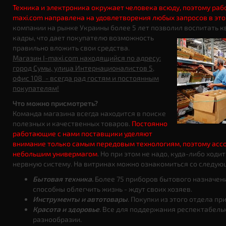
Техника и электроника окружает человека всюду, поэтому раб
maxi.com направлена на удовлетворения любых запросов в это
компании на рынке Украины более 5 лет позволил воспитать
кадры, что дает
покупателю возможность
правильно вложить свои средства.
Магазин I-maxi.com находящийся по адресу:
город Сумы, улица Интернационалистов 5,
офис 108 - всегда рад гостям и постоянным
покупателям!
Что можно присмотреть?
Команда магазина всегда находится в поиске
полезных и качественных товаров.
Постоянно
работающие с нами поставщики уделяют
внимание только самым передовым технологиям, поэтому асс
небольшим универмагом
. Но при этом не надо, куда-либо ходи
нервную систему. На витринах можно ознакомиться со следую
Бытовая техника.
Более 75 приборов бытового назначен
способны облегчить жизнь - ждут своих хозяев.
Инструменты и автотовары
. Покупки из этого отдела п
Красота и здоровье
. Все для поддержания респектабель
разнообразии.