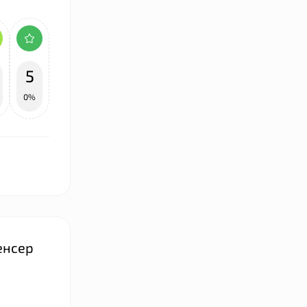
5
0%
пенсер