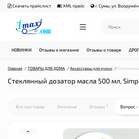
Скачать прайслист
XML прайс
г. Сумы, ул. Вооружё
НОВИНКИ
Отзывы о магазине
Отзывы о товаре
ДРО
Главная
ТОВАРЫ ДЛЯ ДОМА
Аксессуары для кухни
Стеклянный
Стеклянный дозатор масла 500 мл, Simple
0
Все про товар
Описание
Отзывы
Вопрос -