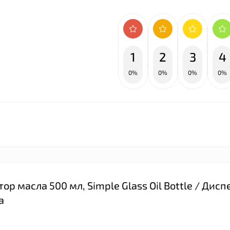
1
2
3
4
0%
0%
0%
0%
р масла 500 мл, Simple Glass Oil Bottle / Дис
а