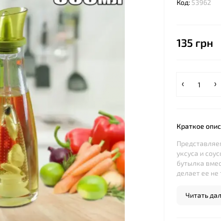
Код:
53962
135 грн
Краткое опи
Представляем
уксуса и соу
бутылка вмес
делает ее не т
Читать дале