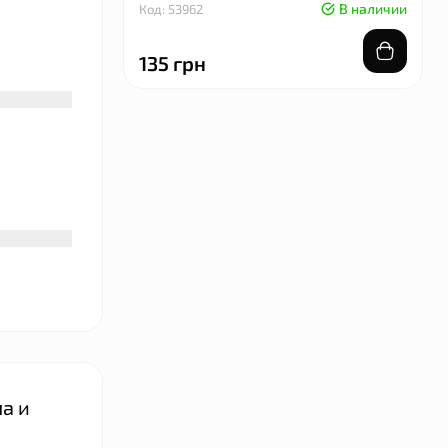
В наличии
Код: 53962
135 грн
ла и