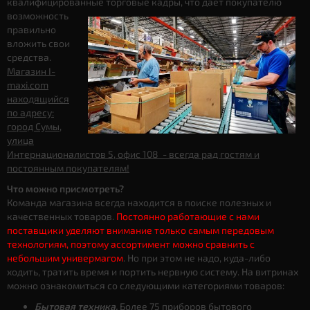
квалифицированные торговые кадры, что дает
покупателю
возможность
правильно
вложить свои
средства.
Магазин I-
maxi.com
находящийся
по адресу:
город Сумы,
улица
Интернационалистов 5, офис 108 - всегда рад гостям и
постоянным покупателям!
Что можно присмотреть?
Команда магазина всегда находится в поиске полезных и
качественных товаров.
Постоянно работающие с нами
поставщики уделяют внимание только самым передовым
технологиям, поэтому ассортимент можно сравнить с
небольшим универмагом
. Но при этом не надо, куда-либо
ходить, тратить время и портить нервную систему. На витринах
можно ознакомиться со следующими категориями товаров:
Бытовая техника.
Более 75 приборов бытового