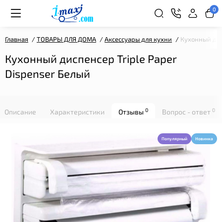
0
Главная
ТОВАРЫ ДЛЯ ДОМА
Аксессуары для кухни
Кухонный дис
Кухонный диспенсер Triple Paper
Dispenser Белый
0
0
Описание
Характеристики
Отзывы
Вопрос - ответ
Популярный
Новинка