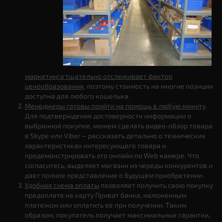
маркетинга тщательно отслеживает фактор
ценообразования
, поэтому стоимость на многие позиции
доступна для любого кошелька.
Менеджеры готовы прийти на помощь в любую минуту
.
Для подтверждения достоверности информации о
выбранной покупке, можем сделать видео-обзор товара
в Skype или Viber – рассказать детально о технических
характеристиках интересующего товара и
продемонстрировать это онлайн по Web камере. Что
согласитесь, выделяет магазин из череды конкурентов и
дает полное представление о будущем приобретении.
Удобная схема оплаты
позволяет получить свою покупку
предоплате на карту Приват банка, наложенным
платежом или оплатить ее при получении. Таким
образом, покупатель получает максимальные гарантии,