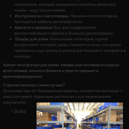
назначения, которые наверняка способны облегчить
жизнь - ждут своих хозяев.
Инструменты и автотовары
. Покупки из этого отдела
пригодятся любому автолюбителю.
Красота и здоровье
. Все для поддержания
респектабельного образа в большом разнообразии.
Товары для дома
. Уникальная категория, изучив
ассортимент которой сразу становится ясно, что нужно
приложить еще немного усилий для большего комфорта в
жилище.
Кроме того всегда доступны товары для активного отдыха
всей семьей, личного бизнеса и просто хорошего
времяпровождения.
5 причин почему с нами лучше?
За множество лет безупречной работы, коллектив магазина I-
maxi.com умеет правильно распознать все переживания
покупателя.
Отдел