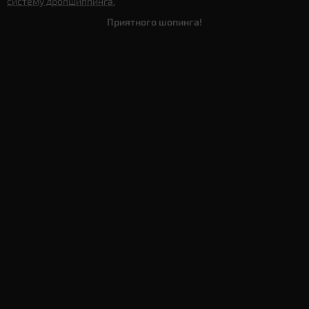
систему дропшиппинга.
Приятного шопинга!