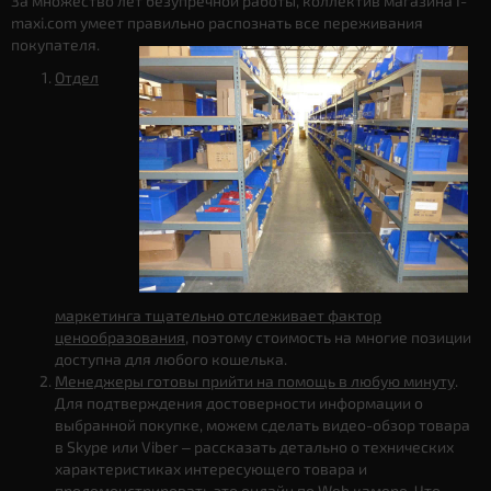
За множество лет безупречной работы, коллектив магазина I-
maxi.com умеет правильно распознать все переживания
покупателя.
Отдел
маркетинга тщательно отслеживает фактор
ценообразования
, поэтому стоимость на многие позиции
доступна для любого кошелька.
Менеджеры готовы прийти на помощь в любую минуту
.
Для подтверждения достоверности информации о
выбранной покупке, можем сделать видео-обзор товара
в Skype или Viber – рассказать детально о технических
характеристиках интересующего товара и
продемонстрировать это онлайн по Web камере. Что