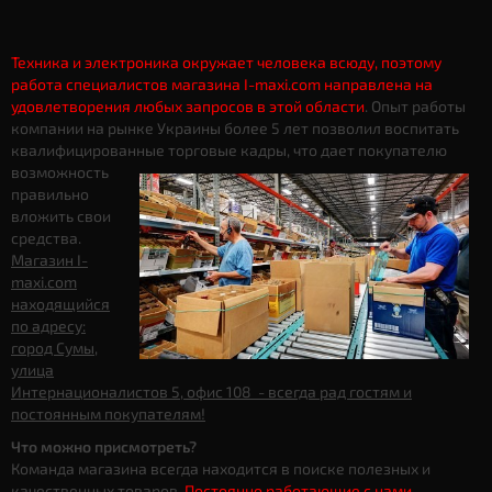
Техника и электроника окружает человека всюду, поэтому
работа специалистов магазина I-maxi.com направлена на
удовлетворения любых запросов в этой области
. Опыт работы
компании на рынке Украины более 5 лет позволил воспитать
квалифицированные торговые кадры, что дает
покупателю
возможность
правильно
вложить свои
средства.
Магазин I-
maxi.com
находящийся
по адресу:
город Сумы,
улица
Интернационалистов 5, офис 108 - всегда рад гостям и
постоянным покупателям!
Что можно присмотреть?
Команда магазина всегда находится в поиске полезных и
качественных товаров.
Постоянно работающие с нами