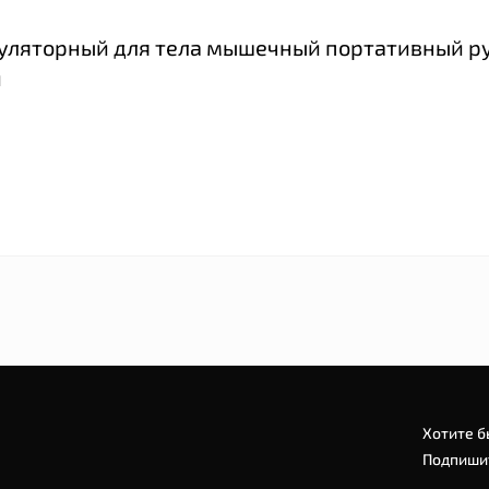
муляторный для тела мышечный портативный р
й
Хотите б
Подпишит