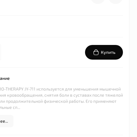
Купить
сание
O-THERAPY JY-711 используется для уменьшения мышечной
ния кровообращения, снятия боли в суставах после тяжелой
ли продолжительной физической работы. Его применяют
ьные сп...
е...