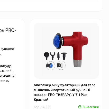
ок PRO-
суставах
,
литуду,
хожилий,
о сидит в
спины,
Массажер Аккумуляторный для тела
мышечный портативный ручной 6
насадок PRO-THERAPY JY-711 Plus
Красный
В наличии
Код: 54006