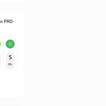
к PRO-
5
0%