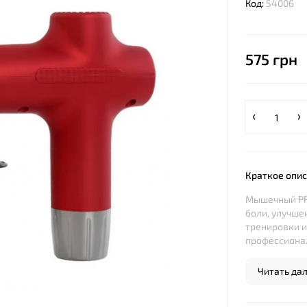
Код:
54006
575 грн
Краткое опи
Мышечный PR
боли, улучше
тренировки и
профессионал
Читать дале