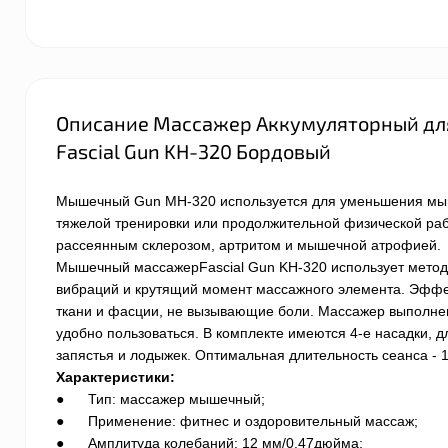
Описание Массажер Аккумуляторный для
Fascial Gun KH-320 Бордовый
Мышечный Gun MH-320 используется для уменьшения мыше
тяжелой тренировки или продолжительной физической ра
рассеянным склерозом, артритом и мышечной атрофией.
Мышечный массажерFascial Gun KH-320 использует метод
вибраций и крутящий момент массажного элемента. Эффек
ткани и фасции, не вызывающие боли.
Массажер
выполнен
удобно пользоваться. В комплекте имеются 4-е насадки, д
запястья и лодыжек. Оптимальная длительность сеанса - 1
Характеристики:
● Тип: массажер мышечный;
● Применение: фитнес и оздоровительный массаж;
● Амплитуда колебаний: 12 мм/0,47дюйма;