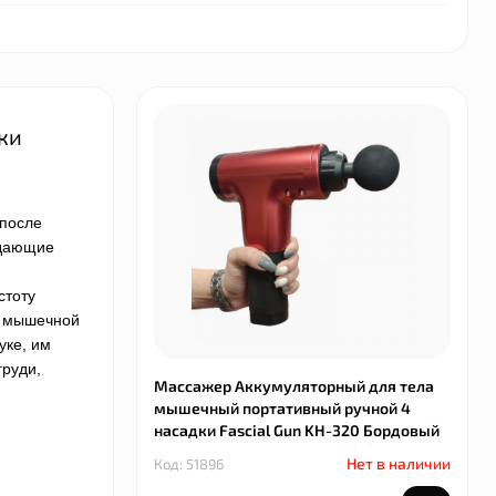
ки
 после
адающие
стоту
, мышечной
уке, им
груди,
Массажер Аккумуляторный для тела
мышечный портативный ручной 4
насадки Fascial Gun KH-320 Бордовый
Нет в наличии
Код: 51896