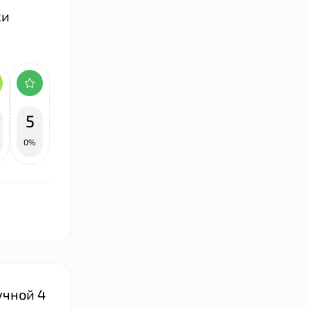
ки
5
0%
учной 4