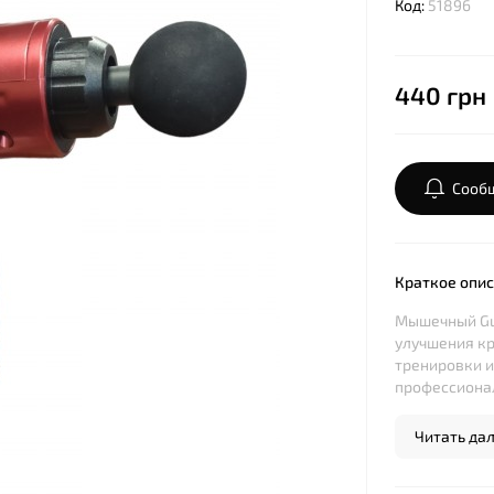
Код:
51896
440 грн
Сообщ
Краткое опи
Мышечный Gu
улучшения кр
тренировки и
профессионал
Читать дале