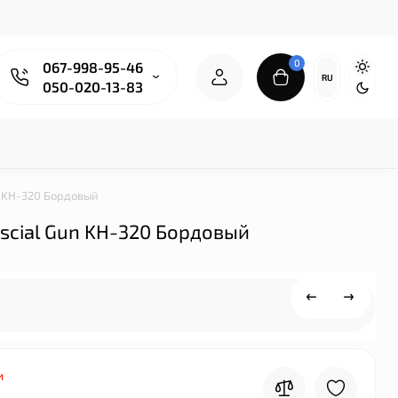
0
067-998-95-46
RU
050-020-13-83
n KH-320 Бордовый
cial Gun KH-320 Бордовый
и