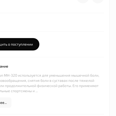
ить о поступлении
сание
n MH-320 используется для уменьшения мышечной боли,
овообращения, снятия боли в суставах после тяжелой
ли продолжительной физической работы. Его применяют
ьные спортсмены и ...
е...