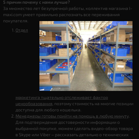
5 причин почему с нами лучше?
За множество лет безупречной работы, коллектив магазина I-
maxi.com умеет правильно распознать все переживания
покупателя.
Отдел
маркетинга тщательно отслеживает фактор
ценообразования
, поэтому стоимость на многие позиции
доступна для любого кошелька.
Менеджеры готовы прийти на помощь в любую минуту
.
Для подтверждения достоверности информации о
выбранной покупке, можем сделать видео-обзор товара
в Skype или Viber – рассказать детально о технических