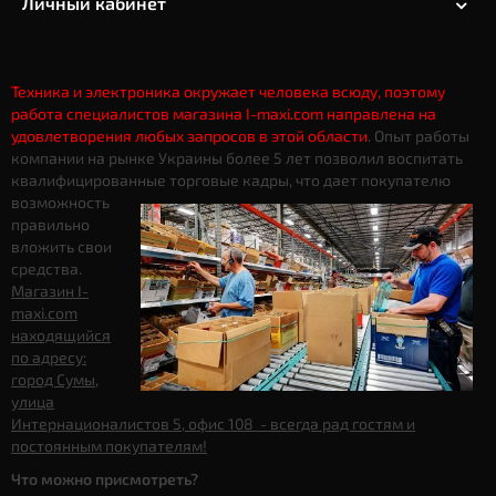
Личный кабинет
Техника и электроника окружает человека всюду, поэтому
работа специалистов магазина I-maxi.com направлена на
удовлетворения любых запросов в этой области
. Опыт работы
компании на рынке Украины более 5 лет позволил воспитать
квалифицированные торговые кадры, что дает
покупателю
возможность
правильно
вложить свои
средства.
Магазин I-
maxi.com
находящийся
по адресу:
город Сумы,
улица
Интернационалистов 5, офис 108 - всегда рад гостям и
постоянным покупателям!
Что можно присмотреть?