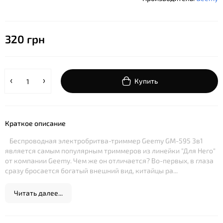
320 грн
Купить
Краткое описание
Беспроводная электробритва-триммер Geemy GM-595 3в1
является самым популярным триммеров из линейки "Для Него"
от компании Geemy. Чем же он отличается? Во-первых, в глаза
сразу бросается богатый внешний вид, китайцы ра...
Читать далее...