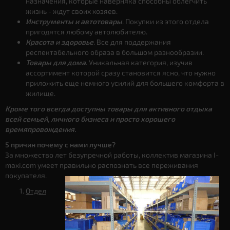
назначения, которые наверняка способны облегчить
жизнь - ждут своих хозяев.
Инструменты и автотовары
. Покупки из этого отдела
пригодятся любому автолюбителю.
Красота и здоровье
. Все для поддержания
респектабельного образа в большом разнообразии.
Товары для дома
. Уникальная категория, изучив
ассортимент которой сразу становится ясно, что нужно
приложить еще немного усилий для большего комфорта в
жилище.
Кроме того всегда доступны товары для активного отдыха
всей семьей, личного бизнеса и просто хорошего
времяпровождения.
5 причин почему с нами лучше?
За множество лет безупречной работы, коллектив магазина I-
maxi.com умеет правильно распознать все переживания
покупателя.
Отдел