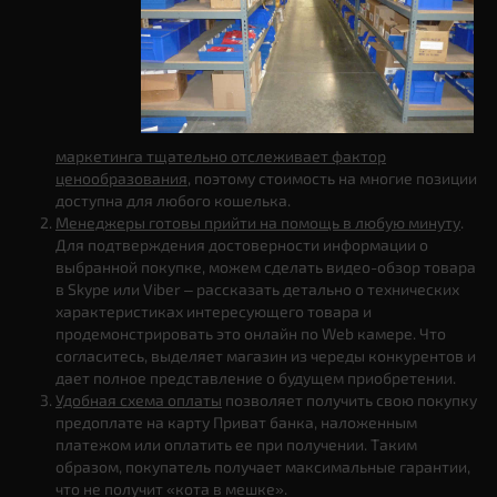
маркетинга тщательно отслеживает фактор
ценообразования
, поэтому стоимость на многие позиции
доступна для любого кошелька.
Менеджеры готовы прийти на помощь в любую минуту
.
Для подтверждения достоверности информации о
выбранной покупке, можем сделать видео-обзор товара
в Skype или Viber – рассказать детально о технических
характеристиках интересующего товара и
продемонстрировать это онлайн по Web камере. Что
согласитесь, выделяет магазин из череды конкурентов и
дает полное представление о будущем приобретении.
Удобная схема оплаты
позволяет получить свою покупку
предоплате на карту Приват банка, наложенным
платежом или оплатить ее при получении. Таким
образом, покупатель получает максимальные гарантии,
что не получит «кота в мешке».