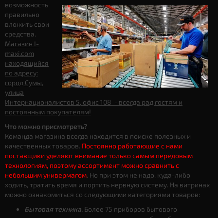
возможность
правильно
вложить свои
средства.
Магазин I-
maxi.com
находящийся
по адресу:
город Сумы,
улица
Интернационалистов 5, офис 108 - всегда рад гостям и
постоянным покупателям!
Что можно присмотреть?
Команда магазина всегда находится в поиске полезных и
качественных товаров.
Постоянно работающие с нами
поставщики уделяют внимание только самым передовым
технологиям, поэтому ассортимент можно сравнить с
небольшим универмагом
. Но при этом не надо, куда-либо
ходить, тратить время и портить нервную систему. На витринах
можно ознакомиться со следующими категориями товаров:
Бытовая техника.
Более 75 приборов бытового