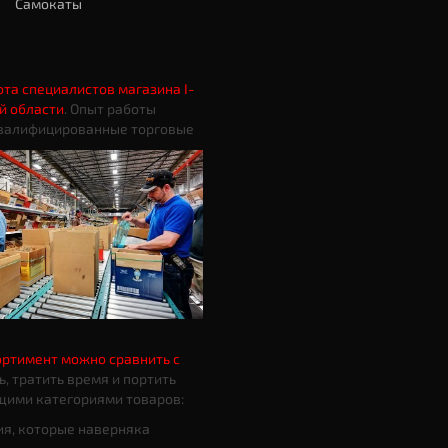
Самокаты
ота специалистов магазина I-
й области
. Опыт работы
 квалифицированные торговые
ортимент можно сравнить с
ть, тратить время и портить
щими категориями товаров:
ия, которые наверняка