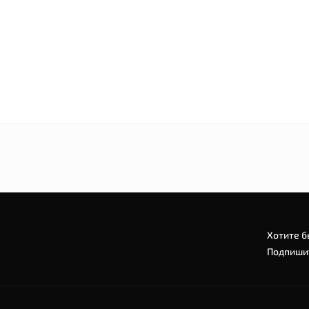
Хотите б
Подпишит