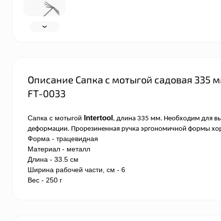
Описание Сапка с мотыгой садовая 335 
FT-0033
Сапка с мотыгой
Intertool
, длина 335 мм. Необходим для вы
деформации. Прорезиненная ручка эргономичной формы хоро
Форма
- трацевидная
Материал
- металл
Длина
-
33.5 см
Ширина рабочей части, см
-
6
Вес
-
250 г