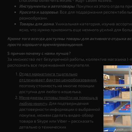
способны облегчить жизнь - ждут своих хозяев.
Инструменты и автотовары
. Покупки из этого отдела п
Красота и здоровье
. Все для поддержания респектабель
разнообразии.
Товары для дома
. Уникальная категория, изучив ассорт
ясно, что нужно приложить еще немного усилий для бол
Кроме того всегда доступны товары для активного отдыха все
просто хорошего времяпровождения.
5 причин почему с нами лучше?
За множество лет безупречной работы, коллектив магазина I-
распознать все переживания покупателя.
Отдел маркетинга тщательно
отслеживает фактор ценообразования
,
поэтому стоимость на многие позиции
доступна для любого кошелька.
Менеджеры готовы прийти на помощь в
любую минуту
. Для подтверждения
достоверности информации о выбранной
покупке, можем сделать видео-обзор
товара в Skype или Viber – рассказать
детально о технических