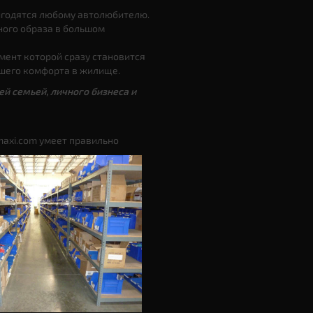
ригодятся любому автолюбителю.
ного образа в большом
имент которой сразу становится
ьшего комфорта в жилище.
й семьей, личного бизнеса и
maxi.com умеет правильно