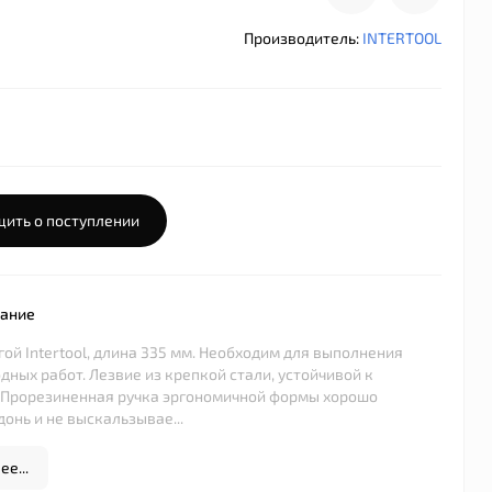
Производитель:
INTERTOOL
ить о поступлении
сание
гой Intertool, длина 335 мм. Необходим для выполнения
дных работ. Лезвие из крепкой стали, устойчивой к
 Прорезиненная ручка эргономичной формы хорошо
донь и не выскальзывае...
е...