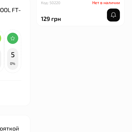
Нет в наличии
Код: 50220
OOL FT-
129 грн
5
0%
кояткой