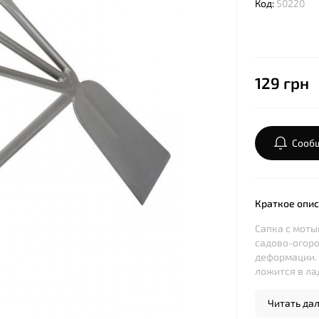
Код:
50220
129 грн
Сообщ
Краткое опи
Сапка с моты
садово-огоро
деформации.
ложится в ла
Читать дале