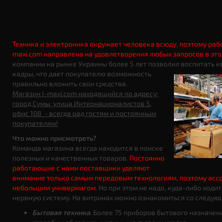
Техника и электроника окружает человека всюду, поэтому раб
maxi.com направлена на удовлетворения любых запросов в это
компании на рынке Украины более 5 лет позволил воспитать
кадры, что дает
покупателю возможность
правильно вложить свои средства.
Магазин I-maxi.com находящийся по адресу:
город Сумы, улица Интернационалистов 5,
офис 108 - всегда рад гостям и постоянным
покупателям!
Что можно присмотреть?
Команда магазина всегда находится в поиске
полезных и качественных товаров.
Постоянно
работающие с нами поставщики уделяют
внимание только самым передовым технологиям, поэтому асс
небольшим универмагом
. Но при этом не надо, куда-либо ходи
нервную систему. На витринах можно ознакомиться со следую
Бытовая техника.
Более 75 приборов бытового назначен