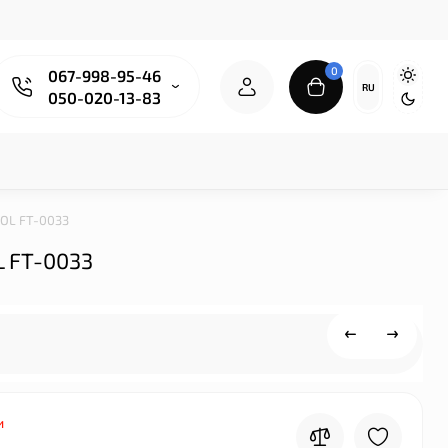
0
067-998-95-46
RU
050-020-13-83
OOL FT-0033
L FT-0033
и