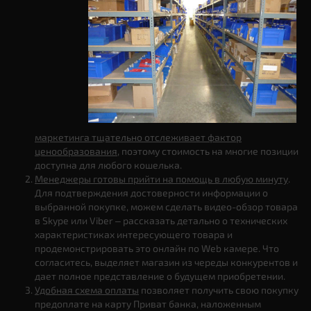
маркетинга тщательно отслеживает фактор
ценообразования
, поэтому стоимость на многие позиции
доступна для любого кошелька.
Менеджеры готовы прийти на помощь в любую минуту
.
Для подтверждения достоверности информации о
выбранной покупке, можем сделать видео-обзор товара
в Skype или Viber – рассказать детально о технических
характеристиках интересующего товара и
продемонстрировать это онлайн по Web камере. Что
согласитесь, выделяет магазин из череды конкурентов и
дает полное представление о будущем приобретении.
Удобная схема оплаты
позволяет получить свою покупку
предоплате на карту Приват банка, наложенным