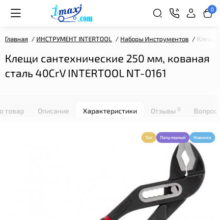
0
Главная
ИНСТРУМЕНТ INTERTOOL
Наборы Инструментов
Клещи с
Клещи сантехнические 250 мм, кованая
сталь 40CrV INTERTOOL NT-0161
0
о товар
Описание
Характеристики
Отзывы
Вопрос 
Топ
Популярный
Новинка