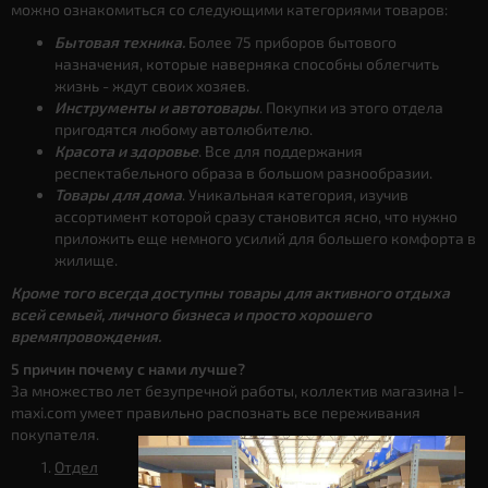
можно ознакомиться со следующими категориями товаров:
Бытовая техника.
Более 75 приборов бытового
назначения, которые наверняка способны облегчить
жизнь - ждут своих хозяев.
Инструменты и автотовары
. Покупки из этого отдела
пригодятся любому автолюбителю.
Красота и здоровье
. Все для поддержания
респектабельного образа в большом разнообразии.
Товары для дома
. Уникальная категория, изучив
ассортимент которой сразу становится ясно, что нужно
приложить еще немного усилий для большего комфорта в
жилище.
Кроме того всегда доступны товары для активного отдыха
всей семьей, личного бизнеса и просто хорошего
времяпровождения.
5 причин почему с нами лучше?
За множество лет безупречной работы, коллектив магазина I-
maxi.com умеет правильно распознать все переживания
покупателя.
Отдел