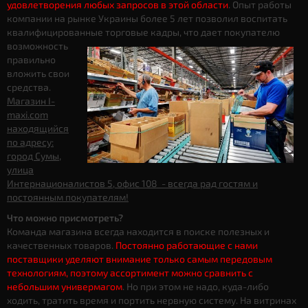
удовлетворения любых запросов в этой области
. Опыт работы
компании на рынке Украины более 5 лет позволил воспитать
квалифицированные торговые кадры, что дает
покупателю
возможность
правильно
вложить свои
средства.
Магазин I-
maxi.com
находящийся
по адресу:
город Сумы,
улица
Интернационалистов 5, офис 108 - всегда рад гостям и
постоянным покупателям!
Что можно присмотреть?
Команда магазина всегда находится в поиске полезных и
качественных товаров.
Постоянно работающие с нами
поставщики уделяют внимание только самым передовым
технологиям, поэтому ассортимент можно сравнить с
небольшим универмагом
. Но при этом не надо, куда-либо
ходить, тратить время и портить нервную систему. На витринах