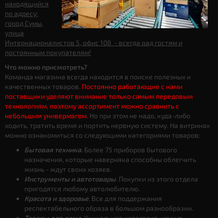
находящийся
по адресу:
город Сумы,
улица
Интернационалистов 5, офис 108 - всегда рад гостям и
постоянным покупателям!
Что можно присмотреть?
Команда магазина всегда находится в поиске полезных и
качественных товаров.
Постоянно работающие с нами
поставщики уделяют внимание только самым передовым
технологиям, поэтому ассортимент можно сравнить с
небольшим универмагом
. Но при этом не надо, куда-либо
ходить, тратить время и портить нервную систему. На витринах
можно ознакомиться со следующими категориями товаров:
Бытовая техника.
Более 75 приборов бытового
назначения, которые наверняка способны облегчить
жизнь - ждут своих хозяев.
Инструменты и автотовары
. Покупки из этого отдела
пригодятся любому автолюбителю.
Красота и здоровье
. Все для поддержания
респектабельного образа в большом разнообразии.
Товары для дома
. Уникальная категория, изучив