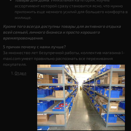
ассортимент которой сразу становится ясно, что нужно
приложить еще немного усилий для большего комфорта в
жилище.
Кроме того всегда доступны товары для активного отдыха
всей семьей, личного бизнеса и просто хорошего
времяпровождения.
5 причин почему с нами лучше?
За множество лет безупречной работы, коллектив магазина I-
maxi.com умеет правильно распознать все переживания
покупателя.
Отдел