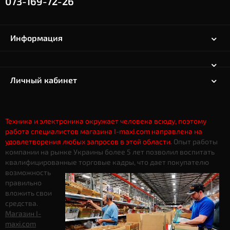
073-169-72-26
Информация
Личный кабинет
Техника и электроника окружает человека всюду, поэтому
работа специалистов магазина I-maxi.com направлена на
удовлетворения любых запросов в этой области
. Опыт работы
компании на рынке Украины более 5 лет позволил воспитать
квалифицированные торговые кадры, что дает
покупателю
возможность
правильно
вложить свои
средства.
Магазин I-
maxi.com