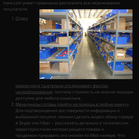
maxi.com умеет правильно распознать все переживания
покупателя.
Отдел
маркетинга тщательно отслеживает фактор
ценообразования
, поэтому стоимость на многие позиции
доступна для любого кошелька.
Менеджеры готовы прийти на помощь в любую минуту
.
Для подтверждения достоверности информации о
выбранной покупке, можем сделать видео-обзор товара
в Skype или Viber – рассказать детально о технических
характеристиках интересующего товара и
продемонстрировать это онлайн по Web камере. Что