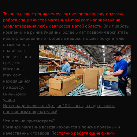
Техника и электроника окружает человека всюду, поэтому
работа специалистов магазина I-maxi.com направлена на
удовлетворения любых запросов в этой области
. Опыт работы
компании на рынке Украины более 5 лет позволил воспитать
квалифицированные торговые кадры, что дает
покупателю
возможность
правильно
вложить свои
средства.
Магазин I-
maxi.com
находящийся
по адресу:
город Сумы,
улица
Интернационалистов 5, офис 108 - всегда рад гостям и
постоянным покупателям!
Что можно присмотреть?
Команда магазина всегда находится в поиске полезных и
качественных товаров.
Постоянно работающие с нами