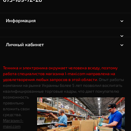
Информация
Личный кабинет
Техника и электроника окружает человека всюду, поэтому
работа специалистов магазина I-maxi.com направлена на
удовлетворения любых запросов в этой области
. Опыт работы
компании на рынке Украины более 5 лет позволил воспитать
квалифицированные торговые кадры, что дает
покупателю
возможность
правильно
вложить свои
средства.
Магазин I-
maxi.com