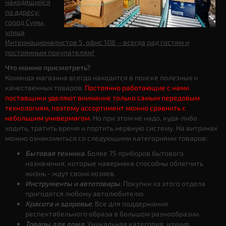
находящийся
по адресу:
город Сумы,
улица
Интернационалистов 5, офис 108 - всегда рад гостям и
постоянным покупателям!
Что можно присмотреть?
Команда магазина всегда находится в поиске полезных и
качественных товаров.
Постоянно работающие с нами
поставщики уделяют внимание только самым передовым
технологиям, поэтому ассортимент можно сравнить с
небольшим универмагом
. Но при этом не надо, куда-либо
ходить, тратить время и портить нервную систему. На витринах
можно ознакомиться со следующими категориями товаров:
Бытовая техника.
Более 75 приборов бытового
назначения, которые наверняка способны облегчить
жизнь - ждут своих хозяев.
Инструменты и автотовары
. Покупки из этого отдела
пригодятся любому автолюбителю.
Красота и здоровье
. Все для поддержания
респектабельного образа в большом разнообразии.
Товары для дома
. Уникальная категория, изучив