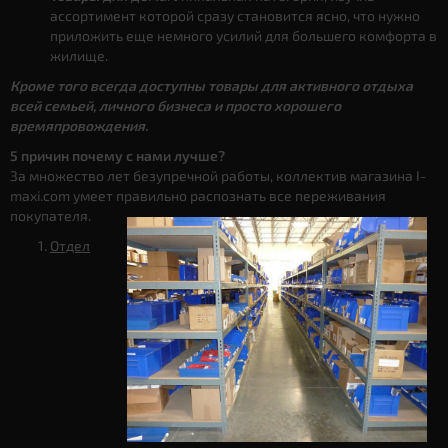
ассортимент которой сразу становится ясно, что нужно
приложить еще немного усилий для большего комфорта в
жилище.
Кроме того всегда доступны товары для активного отдыха
всей семьей, личного бизнеса и просто хорошего
времяпровождения.
5 причин почему с нами лучше?
За множество лет безупречной работы, коллектив магазина I-
maxi.com умеет правильно распознать все переживания
покупателя.
Отдел