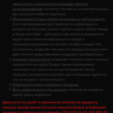
маркетинга тщательно отслеживает фактор
ценообразования
, поэтому стоимость на многие позиции
доступна для любого кошелька.
Менеджеры готовы прийти на помощь в любую минуту
.
Для подтверждения достоверности информации о
выбранной покупке, можем сделать видео-обзор товара
в Skype или Viber – рассказать детально о технических
характеристиках интересующего товара и
продемонстрировать это онлайн по Web камере. Что
согласитесь, выделяет магазин из череды конкурентов и
дает полное представление о будущем приобретении.
Удобная схема оплаты
позволяет получить свою покупку
предоплате на карту Приват банка, наложенным
платежом или оплатить ее при получении. Таким
образом, покупатель получает максимальные гарантии,
что не получит «кота в мешке».
Работаем по всей территории Украины.
Весь товар находится в наличии
, поэтому не придется
ждать заказ неделями.
Даже если по какой-то причине не получается оформить
покупку, всегда можно получить консультацию в телефонном
режиме по следующим телефонам: 050-020-13-83, 067-998-95-