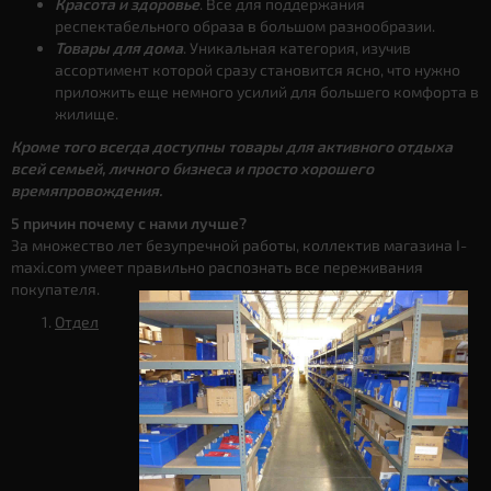
Красота и здоровье
. Все для поддержания
респектабельного образа в большом разнообразии.
Товары для дома
. Уникальная категория, изучив
ассортимент которой сразу становится ясно, что нужно
приложить еще немного усилий для большего комфорта в
жилище.
Кроме того всегда доступны товары для активного отдыха
всей семьей, личного бизнеса и просто хорошего
времяпровождения.
5 причин почему с нами лучше?
За множество лет безупречной работы, коллектив магазина I-
maxi.com умеет правильно распознать все переживания
покупателя.
Отдел