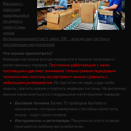
Магазин I-
maxi.com
находящийся
по адресу:
город Сумы,
улица
Интернационалистов 5, офис 108 - всегда рад гостям и
постоянным покупателям!
Что можно присмотреть?
Команда магазина всегда находится в поиске полезных и
качественных товаров.
Постоянно работающие с нами
поставщики уделяют внимание только самым передовым
технологиям, поэтому ассортимент можно сравнить с
небольшим универмагом
. Но при этом не надо, куда-либо
ходить, тратить время и портить нервную систему. На витринах
можно ознакомиться со следующими категориями товаров:
Бытовая техника.
Более 75 приборов бытового
назначения, которые наверняка способны облегчить
жизнь - ждут своих хозяев.
Инструменты и автотовары
. Покупки из этого отдела
пригодятся любому автолюбителю.