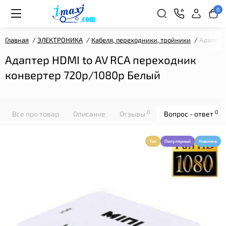
0
Главная
ЭЛЕКТРОНИКА
Кабеля, переходники, тройники
Адаптер
Адаптер HDMI to AV RCA переходник
конвертер 720p/1080p Белый
0
0
Все про товар
Описание
Отзывы
Вопрос - ответ
Топ
Популярный
Новинка