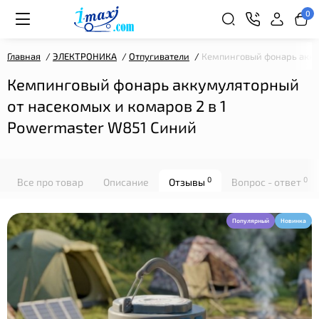
0
Главная
ЭЛЕКТРОНИКА
Отпугиватели
Кемпинговый фонарь аккум
Кемпинговый фонарь аккумуляторный
от насекомых и комаров 2 в 1
Powermaster W851 Синий
0
0
Все про товар
Описание
Отзывы
Вопрос - ответ
Популярный
Новинка