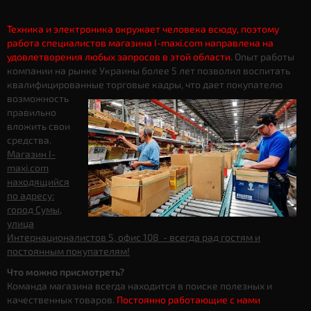
Техника и электроника окружает человека всюду, поэтому
работа специалистов магазина I-maxi.com направлена на
удовлетворения любых запросов в этой области
. Опыт работы
компании на рынке Украины более 5 лет позволил воспитать
квалифицированные торговые кадры, что дает
покупателю
возможность
правильно
вложить свои
средства.
Магазин I-
maxi.com
находящийся
по адресу:
город Сумы,
улица
Интернационалистов 5, офис 108 - всегда рад гостям и
постоянным покупателям!
Что можно присмотреть?
Команда магазина всегда находится в поиске полезных и
качественных товаров.
Постоянно работающие с нами