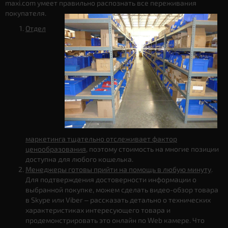
maxi.com умеет правильно распознать все переживания
покупателя.
Отдел
маркетинга тщательно отслеживает фактор
ценообразования
, поэтому стоимость на многие позиции
доступна для любого кошелька.
Менеджеры готовы прийти на помощь в любую минуту
.
Для подтверждения достоверности информации о
выбранной покупке, можем сделать видео-обзор товара
в Skype или Viber – рассказать детально о технических
характеристиках интересующего товара и
продемонстрировать это онлайн по Web камере. Что