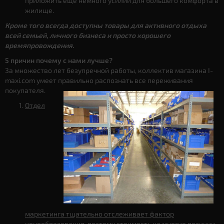
приложить еще немного усилий для большего комфорта в
жилище.
Кроме того всегда доступны товары для активного отдыха
всей семьей, личного бизнеса и просто хорошего
времяпровождения.
5 причин почему с нами лучше?
За множество лет безупречной работы, коллектив магазина I-
maxi.com умеет правильно распознать все переживания
покупателя.
Отдел
маркетинга тщательно отслеживает фактор
ценообразования
, поэтому стоимость на многие позиции