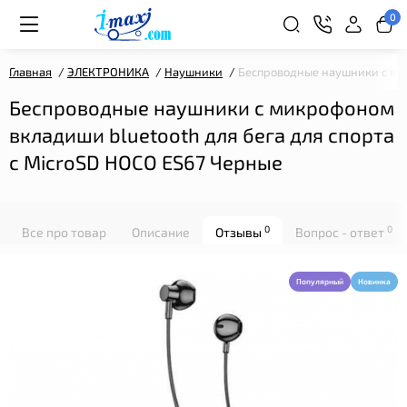
0
Главная
ЭЛЕКТРОНИКА
Наушники
Беспроводные наушники с мик
Беспроводные наушники с микрофоном
вкладиши bluetooth для бега для спорта
с MicroSD HOCO ES67 Черные
0
0
Все про товар
Описание
Отзывы
Вопрос - ответ
Популярный
Новинка