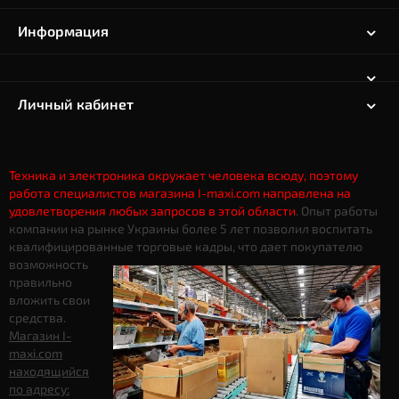
Информация
Личный кабинет
Техника и электроника окружает человека всюду, поэтому
работа специалистов магазина I-maxi.com направлена на
удовлетворения любых запросов в этой области
. Опыт работы
компании на рынке Украины более 5 лет позволил воспитать
квалифицированные торговые кадры, что дает
покупателю
возможность
правильно
вложить свои
средства.
Магазин I-
maxi.com
находящийся
по адресу: