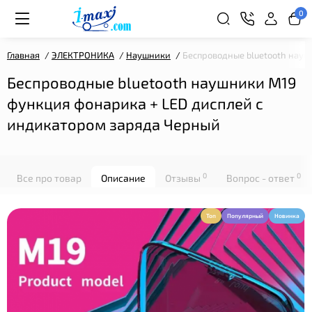
0
Главная
ЭЛЕКТРОНИКА
Наушники
Беспроводные bluetooth науш
Беспроводные bluetooth наушники M19
функция фонарика + LED дисплей с
индикатором заряда Черный
0
0
Все про товар
Описание
Отзывы
Вопрос - ответ
Топ
Популярный
Новинка