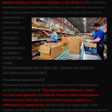
удовлетворения любых запросов в этой области
. Опыт работы
компании на рынке Украины более 5 лет позволил воспитать
квалифицированные торговые кадры, что дает
покупателю
возможность
правильно
вложить свои
средства.
Магазин I-
maxi.com
находящийся
по адресу:
город Сумы,
улица
Интернационалистов 5, офис 108 - всегда рад гостям и
постоянным покупателям!
Что можно присмотреть?
Команда магазина всегда находится в поиске полезных и
качественных товаров.
Постоянно работающие с нами
поставщики уделяют внимание только самым передовым
технологиям, поэтому ассортимент можно сравнить с
небольшим универмагом
. Но при этом не надо, куда-либо
ходить, тратить время и портить нервную систему. На витринах