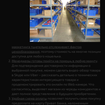
маркетинга тщательно отслеживает фактор
ценообразования
, поэтому стоимость на многие позиции
доступна для любого кошелька.
Менеджеры готовы прийти на помощь в любую минуту
.
Для подтверждения достоверности информации о
выбранной покупке, можем сделать видео-обзор товара
в Skype или Viber – рассказать детально о технических
характеристиках интересующего товара и
продемонстрировать это онлайн по Web камере. Что
согласитесь, выделяет магазин из череды конкурентов и
дает полное представление о будущем приобретении.
Удобная схема оплаты
позволяет получить свою покупку
предоплате на карту Приват банка, наложенным