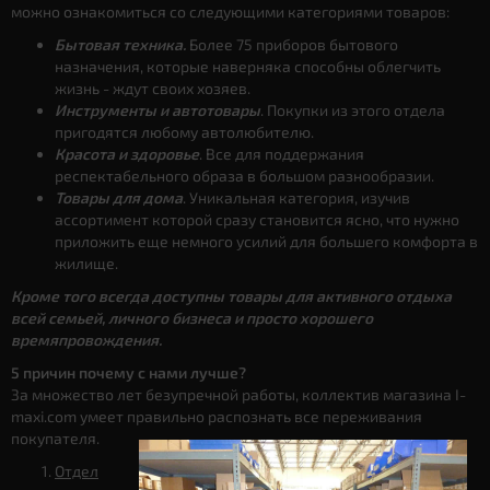
можно ознакомиться со следующими категориями товаров:
Бытовая техника.
Более 75 приборов бытового
назначения, которые наверняка способны облегчить
жизнь - ждут своих хозяев.
Инструменты и автотовары
. Покупки из этого отдела
пригодятся любому автолюбителю.
Красота и здоровье
. Все для поддержания
респектабельного образа в большом разнообразии.
Товары для дома
. Уникальная категория, изучив
ассортимент которой сразу становится ясно, что нужно
приложить еще немного усилий для большего комфорта в
жилище.
Кроме того всегда доступны товары для активного отдыха
всей семьей, личного бизнеса и просто хорошего
времяпровождения.
5 причин почему с нами лучше?
За множество лет безупречной работы, коллектив магазина I-
maxi.com умеет правильно распознать все переживания
покупателя.
Отдел