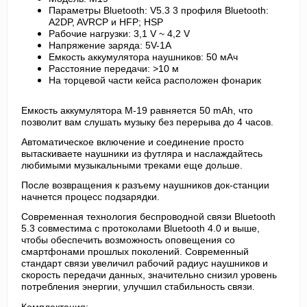
Параметры Bluetooth: V5.3 3 профиля Bluetooth:
A2DP, AVRCP и HFP; HSP
Рабочие нагрузки: 3,1 V ~ 4,2 V
Напряжение заряда: 5V-1A
Емкость аккумулятора наушников: 50 мАч
Расстояние передачи: >10 м
На торцевой части кейса расположен фонарик
Емкость аккумулятора M-19 равняется 50 mAh, что
позволит вам слушать музыку без перерыва до 4 часов.
Автоматическое включение и соединение просто
вытаскиваете наушники из футляра и наслаждайтесь
любимыми музыкальными треками еще дольше.
После возвращения к разъему наушников док-станции
начнется процесс подзарядки.
Современная технология беспроводной связи Bluetooth
5.3 совместима с протоколами Bluetooth 4.0 и выше,
чтобы обеспечить возможность оповещения со
смартфонами прошлых поколений. Современный
стандарт связи увеличил рабочий радиус наушников и
скорость передачи данных, значительно снизил уровень
потребления энергии, улучшил стабильность связи.