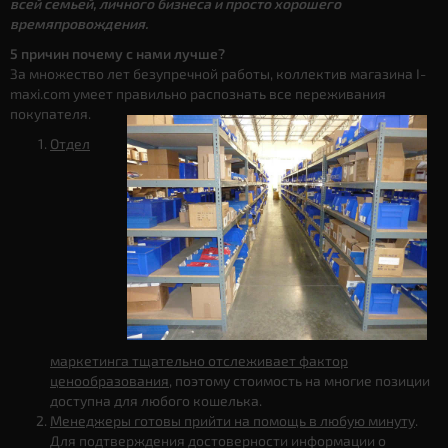
всей семьей, личного бизнеса и просто хорошего
времяпровождения.
5 причин почему с нами лучше?
За множество лет безупречной работы, коллектив магазина I-
maxi.com умеет правильно распознать все переживания
покупателя.
Отдел
маркетинга тщательно отслеживает фактор
ценообразования
, поэтому стоимость на многие позиции
доступна для любого кошелька.
Менеджеры готовы прийти на помощь в любую минуту
.
Для подтверждения достоверности информации о