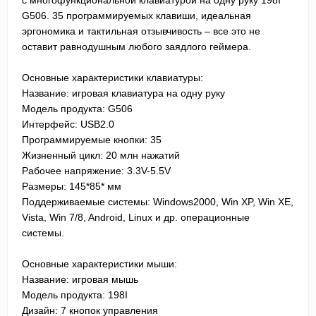
с
многофункциональной клавиатурой на одну руку
198I
G506
. 35 программируемых клавиши, идеальная
эргономика и тактильная отзывчивость – все это не
оставит равнодушным любого заядлого геймера.
Основные характеристики клавиатуры:
Название: игровая клавиатура на одну руку
Модель продукта:
G506
Интерфейс: USB2.0
Программируемые кнопки: 35
Жизненный цикл: 20 млн нажатий
Рабочее напряжение: 3.3V-5.5V
Размеры:
145
*
85
*
м
м
Поддерживаемые системы: Windows2000, Win XP, Win XE,
Vista, Win 7/8, Android, Linux и др. операционные
системы.
Основные характеристики мыши:
Название: игровая мышь
Модель продукта:
198I
Дизайн: 7 кнопок управления