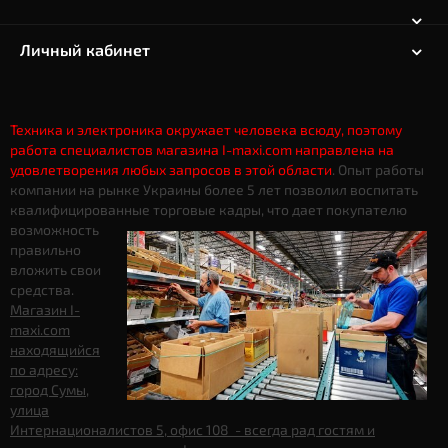
Личный кабинет
Техника и электроника окружает человека всюду, поэтому
работа специалистов магазина I-maxi.com направлена на
удовлетворения любых запросов в этой области
. Опыт работы
компании на рынке Украины более 5 лет позволил воспитать
квалифицированные торговые кадры, что дает
покупателю
возможность
правильно
вложить свои
средства.
Магазин I-
maxi.com
находящийся
по адресу:
город Сумы,
улица
Интернационалистов 5, офис 108 - всегда рад гостям и