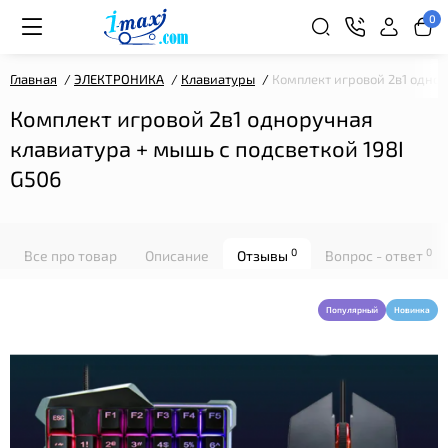
0
Главная
ЭЛЕКТРОНИКА
Клавиатуры
Комплект игровой 2в1 однор
Комплект игровой 2в1 одноручная
клавиатура + мышь с подсветкой 198I
G506
0
0
Все про товар
Описание
Отзывы
Вопрос - ответ
Популярный
Новинка