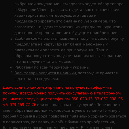
выбранной покупке, можем сделать видео-обзор товара
в Skype или Viber – рассказать детально о технических
характеристиках интересующего товара и
продемонстрировать это онлайн по Web камере. Что
согласитесь, выделяет магазин из череды конкурентов и
дает полное представление о будущем приобретении.
Удобная схема оплаты
позволяет получить свою покупку
предоплате на карту Приват банка, наложенным
платежом или оплатить ее при получении. Таким
образом, покупатель получает максимальные гарантии,
что не получит «кота в мешке».
Работаем по всей территории Украины.
Весь товар находится в наличии
, поэтому не придется
ждать заказ неделями.
Даже если по какой-то причине не получается оформить
покупку, всегда можно получить консультацию в телефонном
режиме по следующим телефонам: 050-020-13-83, 067-998-95-
46, 073-169-72-26
или воспользоваться услугой «Перезвоните
мне», обратный звонок можно ждать уже в течение 15 минут.
Удобная форма выбора позволяет правильно сориентироваться
в параметрах, размерах, дизайне будущего приобретения,
благодаря исчерпывающим описаниям. Все что осталось