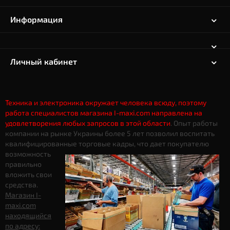
Информация
Личный кабинет
Техника и электроника окружает человека всюду, поэтому
работа специалистов магазина I-maxi.com направлена на
удовлетворения любых запросов в этой области
. Опыт работы
компании на рынке Украины более 5 лет позволил воспитать
квалифицированные торговые кадры, что дает
покупателю
возможность
правильно
вложить свои
средства.
Магазин I-
maxi.com
находящийся
по адресу: