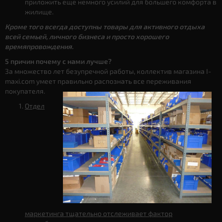
приложить еще немного усилий для большего комфорта в
жилище.
Кроме того всегда доступны товары для активного отдыха
всей семьей, личного бизнеса и просто хорошего
времяпровождения.
5 причин почему с нами лучше?
За множество лет безупречной работы, коллектив магазина I-
maxi.com умеет правильно распознать все переживания
покупателя.
Отдел
маркетинга тщательно отслеживает фактор