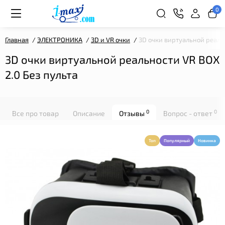
0
Главная
ЭЛЕКТРОНИКА
3D и VR очки
3D очки виртуальной реальн
3D очки виртуальной реальности VR BOX
2.0 Без пульта
0
0
Все про товар
Описание
Отзывы
Вопрос - ответ
Топ
Популярный
Новинка