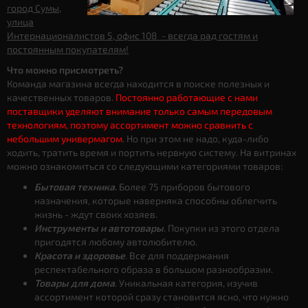
город Сумы,
улица
Интернационалистов 5, офис 108 - всегда рад гостям и
постоянным покупателям!
Что можно присмотреть?
Команда магазина всегда находится в поиске полезных и
качественных товаров.
Постоянно работающие с нами
поставщики уделяют внимание только самым передовым
технологиям, поэтому ассортимент можно сравнить с
небольшим универмагом
. Но при этом не надо, куда-либо
ходить, тратить время и портить нервную систему. На витринах
можно ознакомиться со следующими категориями товаров:
Бытовая техника.
Более 75 приборов бытового
назначения, которые наверняка способны облегчить
жизнь - ждут своих хозяев.
Инструменты и автотовары
. Покупки из этого отдела
пригодятся любому автолюбителю.
Красота и здоровье
. Все для поддержания
респектабельного образа в большом разнообразии.
Товары для дома
. Уникальная категория, изучив
ассортимент которой сразу становится ясно, что нужно