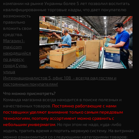
компании на рынке Украины более 5 лет позволил воспитать
квалифицированные торговые кадры, что дает
покупателю
возможность
правильно
вложить свои
средства.
Магазин I-
maxi.com
находящийся
по адресу:
город Сумы,
улица
Интернационалистов 5, офис 108 - всегда рад гостям и
постоянным покупателям!
Что можно присмотреть?
Команда магазина всегда находится в поиске полезных и
качественных товаров.
Постоянно работающие с нами
поставщики уделяют внимание только самым передовым
технологиям, поэтому ассортимент можно сравнить с
небольшим универмагом
. Но при этом не надо, куда-либо
ходить, тратить время и портить нервную систему. На витринах
можно ознакомиться со следующими категориями товаров: