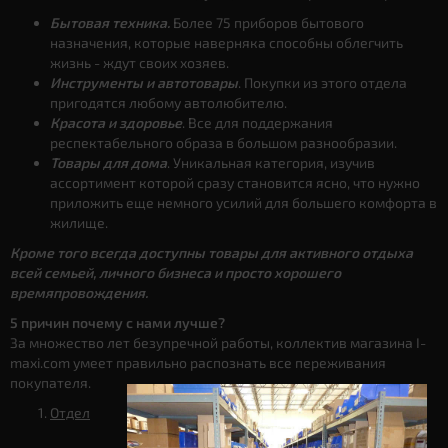
Бытовая техника.
Более 75 приборов бытового
назначения, которые наверняка способны облегчить
жизнь - ждут своих хозяев.
Инструменты и автотовары
. Покупки из этого отдела
пригодятся любому автолюбителю.
Красота и здоровье
. Все для поддержания
респектабельного образа в большом разнообразии.
Товары для дома
. Уникальная категория, изучив
ассортимент которой сразу становится ясно, что нужно
приложить еще немного усилий для большего комфорта в
жилище.
Кроме того всегда доступны товары для активного отдыха
всей семьей, личного бизнеса и просто хорошего
времяпровождения.
5 причин почему с нами лучше?
За множество лет безупречной работы, коллектив магазина I-
maxi.com умеет правильно распознать все переживания
покупателя.
Отдел