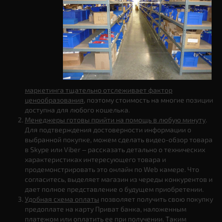
маркетинга тщательно отслеживает фактор
ценообразования
, поэтому стоимость на многие позиции
доступна для любого кошелька.
Менеджеры готовы прийти на помощь в любую минуту
.
Для подтверждения достоверности информации о
выбранной покупке, можем сделать видео-обзор товара
в Skype или Viber – рассказать детально о технических
характеристиках интересующего товара и
продемонстрировать это онлайн по Web камере. Что
согласитесь, выделяет магазин из череды конкурентов и
дает полное представление о будущем приобретении.
Удобная схема оплаты
позволяет получить свою покупку
предоплате на карту Приват банка, наложенным
платежом или оплатить ее при получении. Таким