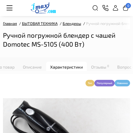
0
Главная
БЫТОВАЯ ТЕХНИКА
Блендеры
Ручной погружной бленде
Ручной погружной блендер с чашей
Domotec MS-5105 (400 Вт)
0
о товар
Описание
Характеристики
Отзывы
Вопрос 
Топ
Популярный
Новинка